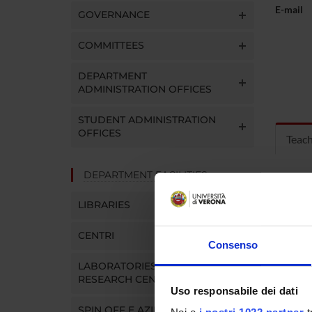
E-mail
GOVERNANCE
COMMITTEES
DEPARTMENT
ADMINISTRATION OFFICES
STUDENT ADMINISTRATION
OFFICES
Teac
DEPARTMENT FACILITIES
MOD
LIBRARIES
Modules
Click o
CENTRI
Consenso
LABORATORIES AND
RESEARCH CENTRES
Uso responsabile dei dati
COUR
SPIN OFF E AZIENDE