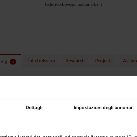
federico
bove
claudiana
bz
it
Third mission
Research
Projects
Assig
hing
1
ULES
 running in the period selected:
1
.
n the module to see the timetable and course details.
Dettagli
Impostazioni degli annunci
SE
NAME
TOTAL
CREDITS