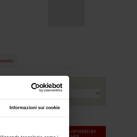
nments
Academic year
Informazioni sui cookie
ONLINE
TEACHER
MODULES OFFERED BY
CREDITS
THIS TEACHER