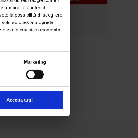
utilizzando tecnologie come i
re annunci e contenuti
vete la possibilità di scegliere
li solo su questa proprietà
consenso in qualsiasi momento
alche metro,
Marketing
e specifiche (impronte
ezione dettagli
. Puoi
Accetta tutti
l media e per analizzare il
ostri partner che si occupano
azioni che hai fornito loro o