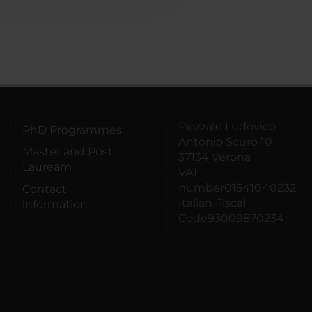
Piazzale Ludovico
PhD Programmes
Antonio Scuro 10
Master and Post
37134 Verona
Lauream
VAT
number01541040232
Contact
Italian Fiscal
information
Code93009870234