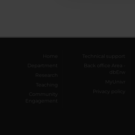
Home
Technical support
Department
Back office Area -
dbErw
Research
MyUnivr
Teaching
Privacy policy
Community
Engagement