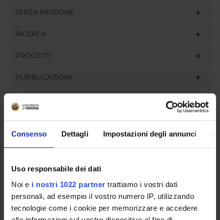
TERZA MISSIONE
RICERCA
PROGETTI
PUBBLICAZIONI
INCARICHI
Consenso
Dettagli
Impostazioni degli annunci
In
ORGANIZZAZIONE
Uso responsabile dei dati
GOVERNANCE
Noi e
i nostri 1022 partner
trattiamo i vostri dati
COMMISSIONI
personali, ad esempio il vostro numero IP, utilizzando
tecnologie come i cookie per memorizzare e accedere
UFFICI E STRUTTURE DI SERVIZIO
alle informazioni sul vostro dispositivo al fine di