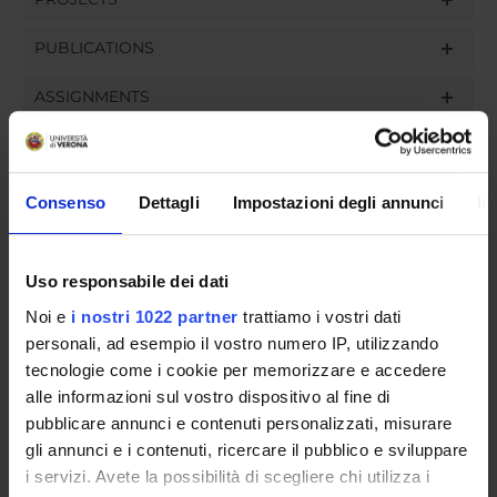
PUBLICATIONS
ASSIGNMENTS
Consenso
Dettagli
Impostazioni degli annunci
In
ORGANISATION
GOVERNANCE
Uso responsabile dei dati
COMMITTEES
Noi e
i nostri 1022 partner
trattiamo i vostri dati
personali, ad esempio il vostro numero IP, utilizzando
DEPARTMENT ADMINISTRATION OFFICES
tecnologie come i cookie per memorizzare e accedere
alle informazioni sul vostro dispositivo al fine di
STUDENT ADMINISTRATION OFFICES
pubblicare annunci e contenuti personalizzati, misurare
gli annunci e i contenuti, ricercare il pubblico e sviluppare
DEPARTMENT FACILITIES
i servizi. Avete la possibilità di scegliere chi utilizza i