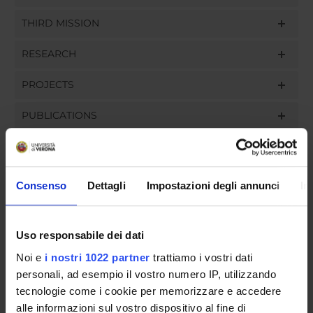
THIRD MISSION
RESEARCH
PROJECTS
PUBLICATIONS
ASSIGNMENTS
Consenso
Dettagli
Impostazioni degli annunci
In
ORGANISATION
Uso responsabile dei dati
GOVERNANCE
Noi e
i nostri 1022 partner
trattiamo i vostri dati
personali, ad esempio il vostro numero IP, utilizzando
COMMITTEES
tecnologie come i cookie per memorizzare e accedere
alle informazioni sul vostro dispositivo al fine di