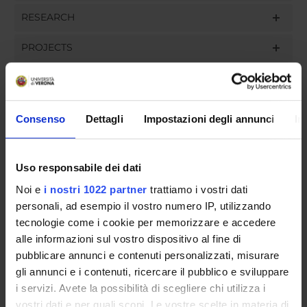
RESEARCH
PROJECTS
ASSIGNMENTS
Consenso
Dettagli
Impostazioni degli annunci
In
ORGANISATION
Uso responsabile dei dati
GOVERNANCE
Noi e
i nostri 1022 partner
trattiamo i vostri dati
personali, ad esempio il vostro numero IP, utilizzando
COMMITTEES
tecnologie come i cookie per memorizzare e accedere
alle informazioni sul vostro dispositivo al fine di
DEPARTMENT ADMINISTRATION OFFICES
pubblicare annunci e contenuti personalizzati, misurare
gli annunci e i contenuti, ricercare il pubblico e sviluppare
STUDENT ADMINISTRATION OFFICES
i servizi. Avete la possibilità di scegliere chi utilizza i
vostri dati e per quali scopi. Le vostre scelte in materia di
DEPARTMENT FACILITIES