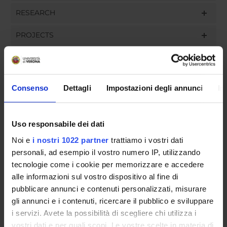
RESEARCH
PROJECTS
ASSIGNMENTS
Consenso
Dettagli
Impostazioni degli annunci
In
ORGANISATION
Uso responsabile dei dati
GOVERNANCE
Noi e
i nostri 1022 partner
trattiamo i vostri dati
personali, ad esempio il vostro numero IP, utilizzando
COMMITTEES
tecnologie come i cookie per memorizzare e accedere
alle informazioni sul vostro dispositivo al fine di
DEPARTMENT ADMINISTRATION OFFICES
pubblicare annunci e contenuti personalizzati, misurare
gli annunci e i contenuti, ricercare il pubblico e sviluppare
STUDENT ADMINISTRATION OFFICES
i servizi. Avete la possibilità di scegliere chi utilizza i
vostri dati e per quali scopi. Le vostre scelte in materia di
DEPARTMENT FACILITIES