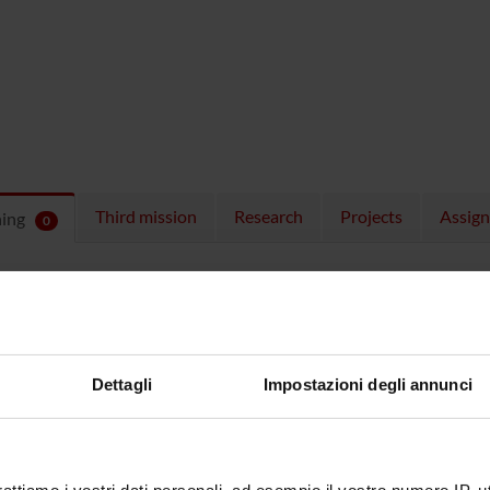
Third mission
Research
Projects
Assig
hing
0
ULES
 running in the period selected:
0
.
n the module to see the timetable and course details.
Dettagli
Impostazioni degli annunci