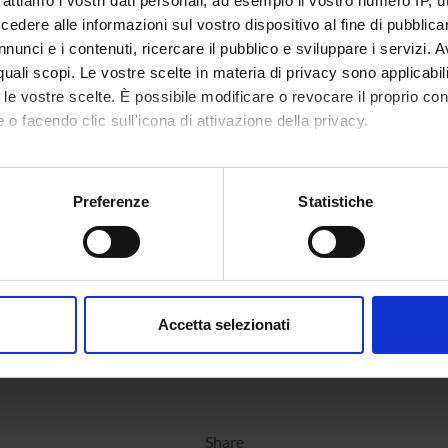
rattiamo i vostri dati personali, ad esempio il vostro numero IP, 
dere alle informazioni sul vostro dispositivo al fine di pubblica
nunci e i contenuti, ricercare il pubblico e sviluppare i servizi. A
r quali scopi. Le vostre scelte in materia di privacy sono applicabi
to le vostre scelte. È possibile modificare o revocare il proprio 
 o facendo clic sull'icona di attivazione della privacy.
mo anche:
oni sulla tua posizione geografica, con un'approssimazione di qu
Preferenze
Statistiche
spositivo, scansionandolo attivamente alla ricerca di caratteristich
aborati i tuoi dati personali e imposta le tue preferenze nella
s
consenso in qualsiasi momento dalla Dichiarazione sui cookie.
Accetta selezionati
nalizzare contenuti ed annunci, per fornire funzionalità dei socia
inoltre informazioni sul modo in cui utilizzi il nostro sito con i n
icità e social media, i quali potrebbero combinarle con altre inform
lizzo dei loro servizi.
Share