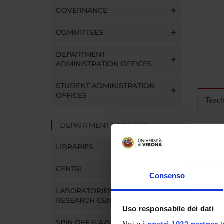
GOVERNANCE
COMMITTEES
DEPARTMENT
ADMINISTRATION OFFICES
STUDENT ADMINISTRATION
OFFICES
Teac
DEPARTMENT FACILITIES
MOD
LIBRARIES
Modules
Click o
CENTRI
Consenso
LABORATORIES AND
RESEARCH CENTRES
Uso responsabile dei dati
SPIN OFF E AZIENDE