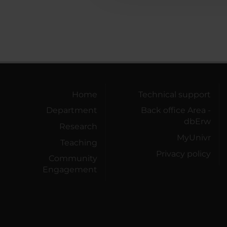
Home
Technical support
Department
Back office Area -
dbErw
Research
MyUnivr
Teaching
Privacy policy
Community
Engagement