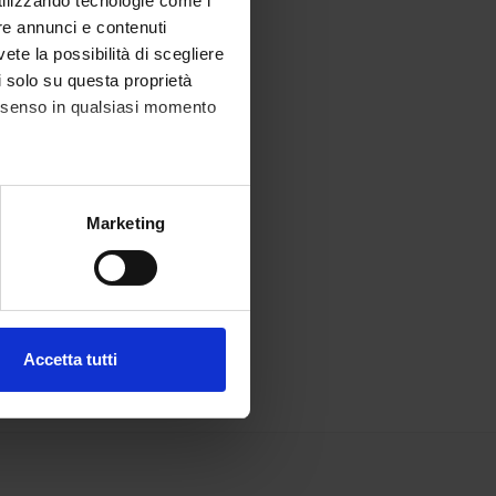
utilizzando tecnologie come i
re annunci e contenuti
vete la possibilità di scegliere
li solo su questa proprietà
consenso in qualsiasi momento
alche metro,
Marketing
e specifiche (impronte
ezione dettagli
. Puoi
Accetta tutti
l media e per analizzare il
ostri partner che si occupano
azioni che hai fornito loro o