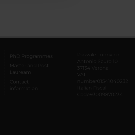
Piazzale Ludovico
PhD Programmes
Antonio Scuro 10
Master and Post
37134 Verona
Lauream
VAT
number01541040232
Contact
Italian Fiscal
information
Code93009870234