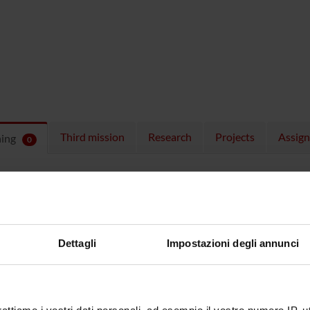
Third mission
Research
Projects
Assig
hing
0
ULES
 running in the period selected:
0
.
n the module to see the timetable and course details.
Dettagli
Impostazioni degli annunci