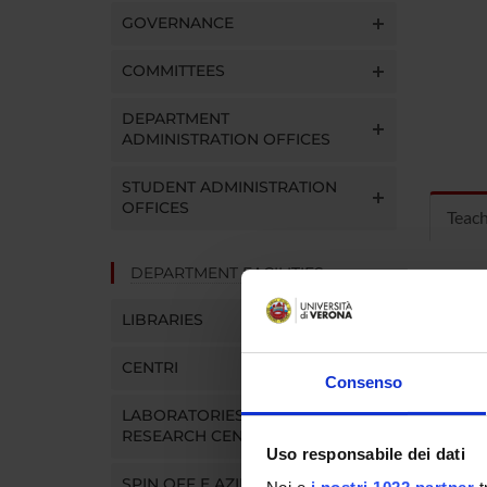
GOVERNANCE
COMMITTEES
DEPARTMENT
ADMINISTRATION OFFICES
STUDENT ADMINISTRATION
OFFICES
Teac
DEPARTMENT FACILITIES
MOD
LIBRARIES
Modules
Click o
CENTRI
Consenso
LABORATORIES AND
RESEARCH CENTRES
Uso responsabile dei dati
SPIN OFF E AZIENDE