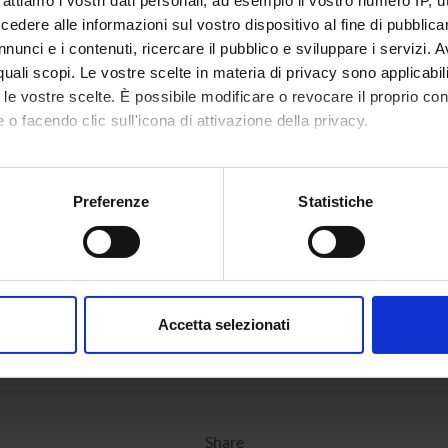
rattiamo i vostri dati personali, ad esempio il vostro numero IP, 
dere alle informazioni sul vostro dispositivo al fine di pubblica
nunci e i contenuti, ricercare il pubblico e sviluppare i servizi. A
r quali scopi. Le vostre scelte in materia di privacy sono applicabi
to le vostre scelte. È possibile modificare o revocare il proprio 
 o facendo clic sull'icona di attivazione della privacy.
mo anche:
oni sulla tua posizione geografica, con un'approssimazione di qu
Preferenze
Statistiche
spositivo, scansionandolo attivamente alla ricerca di caratteristich
aborati i tuoi dati personali e imposta le tue preferenze nella
s
consenso in qualsiasi momento dalla Dichiarazione sui cookie.
Accetta selezionati
nalizzare contenuti ed annunci, per fornire funzionalità dei socia
inoltre informazioni sul modo in cui utilizzi il nostro sito con i n
icità e social media, i quali potrebbero combinarle con altre inform
lizzo dei loro servizi.
Share