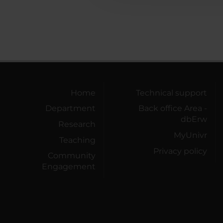
Home
Technical support
Department
Back office Area -
dbErw
Research
MyUnivr
Teaching
Privacy policy
Community
Engagement