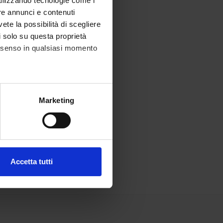
utilizzando tecnologie come i
re annunci e contenuti
vete la possibilità di scegliere
li solo su questa proprietà
consenso in qualsiasi momento
alche metro,
Marketing
e specifiche (impronte
ezione dettagli
. Puoi
Accetta tutti
l media e per analizzare il
ostri partner che si occupano
azioni che hai fornito loro o