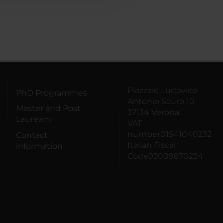
Piazzale Ludovico
PhD Programmes
Antonio Scuro 10
Master and Post
37134 Verona
Lauream
VAT
number01541040232
Contact
Italian Fiscal
information
Code93009870234