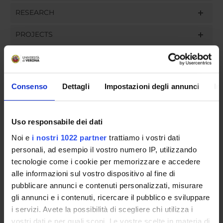
RESEARCH
PROJECTS
ASSIGNMENTS
Consenso
Dettagli
Impostazioni degli annunci
In
ORGANISATION
Uso responsabile dei dati
GOVERNANCE
Noi e
i nostri 1022 partner
trattiamo i vostri dati
personali, ad esempio il vostro numero IP, utilizzando
COMMITTEES
tecnologie come i cookie per memorizzare e accedere
alle informazioni sul vostro dispositivo al fine di
DEPARTMENT ADMINISTRATION OFFICES
pubblicare annunci e contenuti personalizzati, misurare
gli annunci e i contenuti, ricercare il pubblico e sviluppare
STUDENT ADMINISTRATION OFFICES
i servizi. Avete la possibilità di scegliere chi utilizza i
vostri dati e per quali scopi. Le vostre scelte in materia di
DEPARTMENT FACILITIES