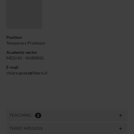
Position
Temporary Professor
Academic sector
MED/45 - NURSING
E-mail
chiara
gnata
libero
it
TEACHING
3
THIRD MISSION