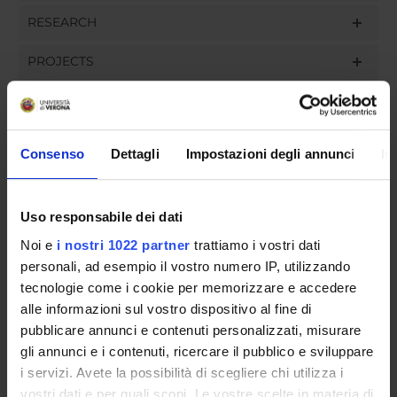
RESEARCH
PROJECTS
ASSIGNMENTS
Consenso
Dettagli
Impostazioni degli annunci
In
ORGANISATION
Uso responsabile dei dati
GOVERNANCE
Noi e
i nostri 1022 partner
trattiamo i vostri dati
personali, ad esempio il vostro numero IP, utilizzando
COMMITTEES
tecnologie come i cookie per memorizzare e accedere
alle informazioni sul vostro dispositivo al fine di
DEPARTMENT ADMINISTRATION OFFICES
pubblicare annunci e contenuti personalizzati, misurare
gli annunci e i contenuti, ricercare il pubblico e sviluppare
STUDENT ADMINISTRATION OFFICES
i servizi. Avete la possibilità di scegliere chi utilizza i
vostri dati e per quali scopi. Le vostre scelte in materia di
DEPARTMENT FACILITIES