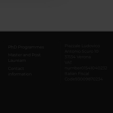
Piazzale Ludovico
PhD Programmes
Antonio Scuro 10
Master and Post
37134 Verona
Lauream
VAT
number01541040232
Contact
Italian Fiscal
information
Code93009870234