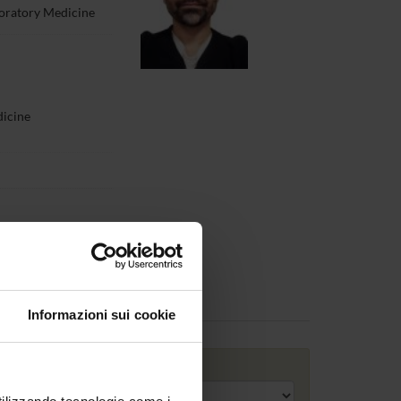
oratory Medicine
dicine
ations
Assignments
Informazioni sui cookie
Academic year