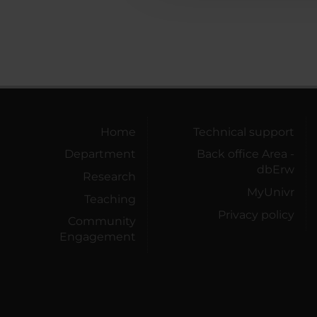
Home
Technical support
Department
Back office Area -
dbErw
Research
MyUnivr
Teaching
Privacy policy
Community
Engagement