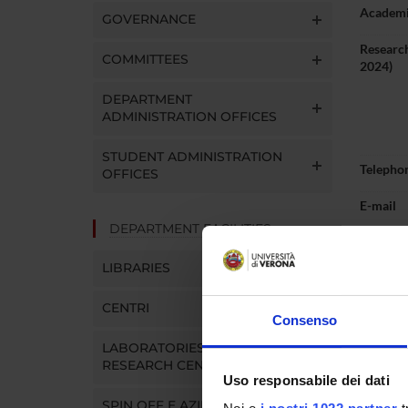
Academi
GOVERNANCE
Research
COMMITTEES
2024)
DEPARTMENT
ADMINISTRATION OFFICES
STUDENT ADMINISTRATION
Telepho
OFFICES
E-mail
DEPARTMENT FACILITIES
LIBRARIES
Teac
CENTRI
Consenso
LABORATORIES AND
RESEARCH CENTRES
MOD
Uso responsabile dei dati
Modules
SPIN OFF E AZIENDE