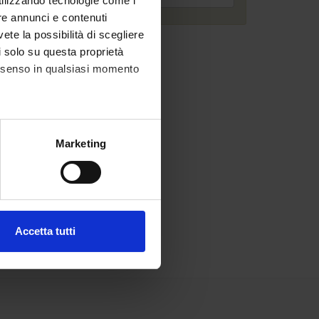
utilizzando tecnologie come i
re annunci e contenuti
vete la possibilità di scegliere
li solo su questa proprietà
consenso in qualsiasi momento
alche metro,
Marketing
e specifiche (impronte
ezione dettagli
. Puoi
Accetta tutti
l media e per analizzare il
ostri partner che si occupano
azioni che hai fornito loro o