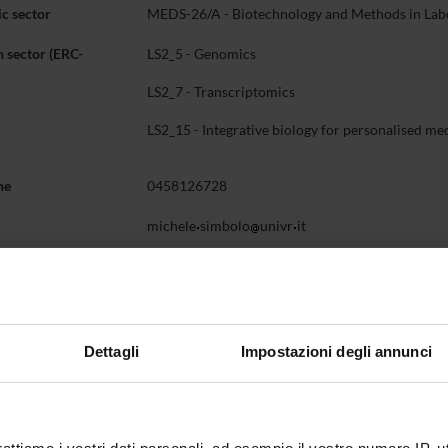
c sector
MEDS-26/A - Biotechnology and Methods in Lab
 sector (ERC-
LS2_5 - Genomics
LS2_7 - Transcriptomics
LS2_15 - Integrative biology for personalised me
ne
0458126728
michele
simbolo
univr
it
Third mission
Research
Projects
Public
hing
0
Dettagli
Impostazioni degli annunci
ULES
 running in the period selected:
0
.