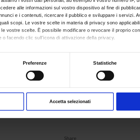
rattiamo i vostri dati personali, ad esempio il vostro numero IP, 
n the module to see the timetable and course details.
dere alle informazioni sul vostro dispositivo al fine di pubblica
nunci e i contenuti, ricercare il pubblico e sviluppare i servizi. A
r quali scopi. Le vostre scelte in materia di privacy sono applicabi
to le vostre scelte. È possibile modificare o revocare il proprio 
 o facendo clic sull'icona di attivazione della privacy.
mo anche:
oni sulla tua posizione geografica, con un'approssimazione di qu
Preferenze
Statistiche
spositivo, scansionandolo attivamente alla ricerca di caratteristich
aborati i tuoi dati personali e imposta le tue preferenze nella
s
consenso in qualsiasi momento dalla Dichiarazione sui cookie.
Accetta selezionati
nalizzare contenuti ed annunci, per fornire funzionalità dei socia
inoltre informazioni sul modo in cui utilizzi il nostro sito con i n
icità e social media, i quali potrebbero combinarle con altre inform
lizzo dei loro servizi.
Share