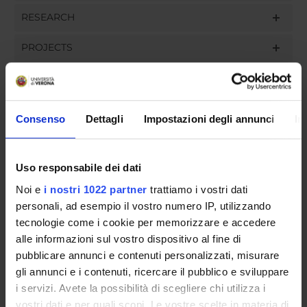
RESEARCH
PROJECTS
ASSIGNMENTS
Consenso
Dettagli
Impostazioni degli annunci
In
ORGANISATION
Uso responsabile dei dati
GOVERNANCE
Noi e
i nostri 1022 partner
trattiamo i vostri dati
personali, ad esempio il vostro numero IP, utilizzando
COMMITTEES
tecnologie come i cookie per memorizzare e accedere
alle informazioni sul vostro dispositivo al fine di
DEPARTMENT ADMINISTRATION OFFICES
pubblicare annunci e contenuti personalizzati, misurare
gli annunci e i contenuti, ricercare il pubblico e sviluppare
STUDENT ADMINISTRATION OFFICES
i servizi. Avete la possibilità di scegliere chi utilizza i
vostri dati e per quali scopi. Le vostre scelte in materia di
DEPARTMENT FACILITIES