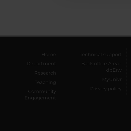
Home
Technical support
Department
Back office Area -
dbErw
Research
MyUnivr
Teaching
Privacy policy
Community
Engagement