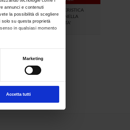
utilizzando tecnologie come i
re annunci e contenuti
2
INFERMIERISTICA
vete la possibilità di scegliere
CLINICA NELLA
li solo su questa proprietà
CRONICITA'
consenso in qualsiasi momento
alche metro,
Marketing
e specifiche (impronte
ezione dettagli
. Puoi
Accetta tutti
l media e per analizzare il
ostri partner che si occupano
azioni che hai fornito loro o