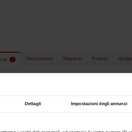
Third mission
Research
Projects
Assig
hing
1
ULES
 running in the period selected:
1
.
n the module to see the timetable and course details.
Dettagli
Impostazioni degli annunci
SE
NAME
TOTAL
CREDITS