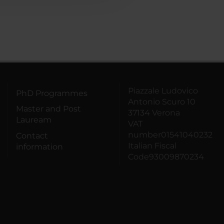
Piazzale Ludovico
PhD Programmes
Antonio Scuro 10
Master and Post
37134 Verona
Lauream
VAT
number01541040232
Contact
Italian Fiscal
information
Code93009870234