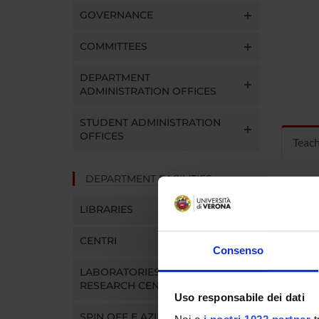
GOVERNANCE
COMMITTEES
DEPARTMENT
ADMINISTRATION OFFICES
STUDENT ADMINISTRATION
OFFICES
Teac
DEPARTMENT FACILITIES
MOD
LIBRARIES
Modules
Click o
CENTRI
Consenso
LABORATORIES AND
RESEARCH CENTRES
Uso responsabile dei dati
COUR
SPIN OFF E AZIENDE