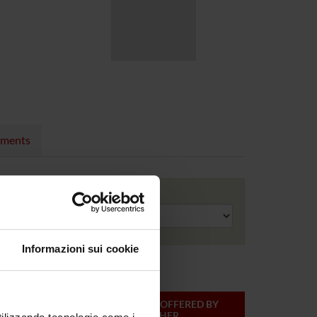
nments
Academic year
Informazioni sui cookie
ONLINE
TEACHER
MODULES OFFERED BY
CREDITS
THIS TEACHER