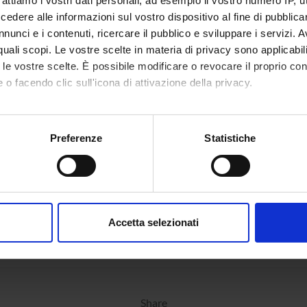
rattiamo i vostri dati personali, ad esempio il vostro numero IP, 
dere alle informazioni sul vostro dispositivo al fine di pubblica
nunci e i contenuti, ricercare il pubblico e sviluppare i servizi. A
r quali scopi. Le vostre scelte in materia di privacy sono applicabi
to le vostre scelte. È possibile modificare o revocare il proprio 
 o facendo clic sull'icona di attivazione della privacy.
mo anche:
oni sulla tua posizione geografica, con un'approssimazione di qu
Preferenze
Statistiche
spositivo, scansionandolo attivamente alla ricerca di caratteristich
aborati i tuoi dati personali e imposta le tue preferenze nella
s
consenso in qualsiasi momento dalla Dichiarazione sui cookie.
Accetta selezionati
nalizzare contenuti ed annunci, per fornire funzionalità dei socia
inoltre informazioni sul modo in cui utilizzi il nostro sito con i n
icità e social media, i quali potrebbero combinarle con altre inform
lizzo dei loro servizi.
Share