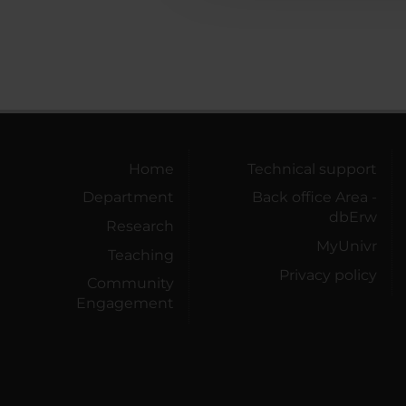
Home
Technical support
Department
Back office Area -
dbErw
Research
MyUnivr
Teaching
Privacy policy
Community
Engagement