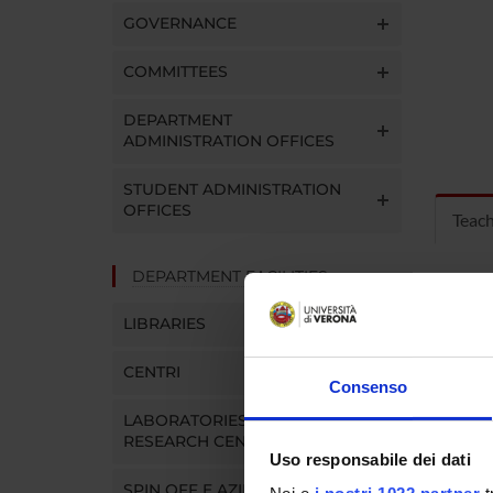
GOVERNANCE
COMMITTEES
DEPARTMENT
ADMINISTRATION OFFICES
STUDENT ADMINISTRATION
OFFICES
Teac
DEPARTMENT FACILITIES
MOD
LIBRARIES
Modules
Click o
CENTRI
Consenso
LABORATORIES AND
RESEARCH CENTRES
Uso responsabile dei dati
SPIN OFF E AZIENDE