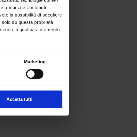
utilizzando tecnologie come i
re annunci e contenuti
vete la possibilità di scegliere
li solo su questa proprietà
consenso in qualsiasi momento
alche metro,
Marketing
e specifiche (impronte
ezione dettagli
. Puoi
Accetta tutti
l media e per analizzare il
ostri partner che si occupano
azioni che hai fornito loro o