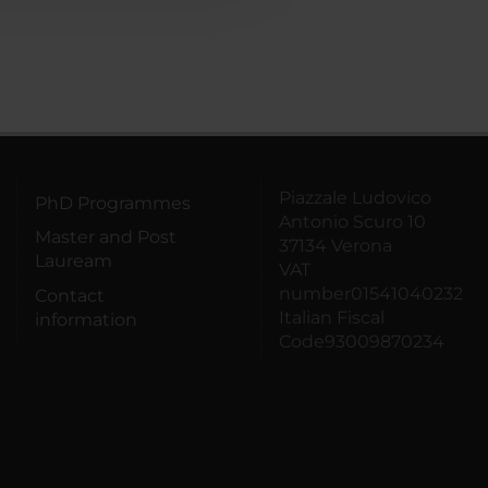
Piazzale Ludovico
PhD Programmes
Antonio Scuro 10
Master and Post
37134 Verona
Lauream
VAT
number01541040232
Contact
Italian Fiscal
information
Code93009870234