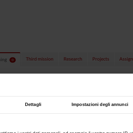
Third mission
Research
Projects
Assig
hing
0
ULES
 running in the period selected:
0
.
n the module to see the timetable and course details.
Dettagli
Impostazioni degli annunci