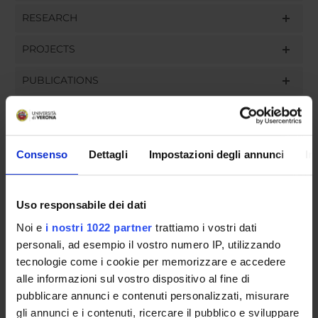
RESEARCH
PROJECTS
PUBLICATIONS
ASSIGNMENTS
Consenso
Dettagli
Impostazioni degli annunci
In
ORGANISATION
Uso responsabile dei dati
GOVERNANCE
Noi e
i nostri 1022 partner
trattiamo i vostri dati
personali, ad esempio il vostro numero IP, utilizzando
COMMITTEES
tecnologie come i cookie per memorizzare e accedere
alle informazioni sul vostro dispositivo al fine di
DEPARTMENT ADMINISTRATION OFFICES
pubblicare annunci e contenuti personalizzati, misurare
gli annunci e i contenuti, ricercare il pubblico e sviluppare
STUDENT ADMINISTRATION OFFICES