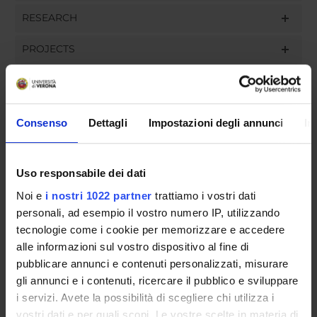
RESEARCH
PROJECTS
ASSIGNMENTS
Consenso
Dettagli
Impostazioni degli annunci
In
ORGANISATION
Uso responsabile dei dati
GOVERNANCE
Noi e
i nostri 1022 partner
trattiamo i vostri dati
personali, ad esempio il vostro numero IP, utilizzando
COMMITTEES
tecnologie come i cookie per memorizzare e accedere
alle informazioni sul vostro dispositivo al fine di
DEPARTMENT ADMINISTRATION OFFICES
pubblicare annunci e contenuti personalizzati, misurare
gli annunci e i contenuti, ricercare il pubblico e sviluppare
STUDENT ADMINISTRATION OFFICES
i servizi. Avete la possibilità di scegliere chi utilizza i
vostri dati e per quali scopi. Le vostre scelte in materia di
DEPARTMENT FACILITIES