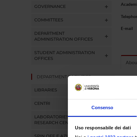
Academi
GOVERNANCE
Telepho
COMMITTEES
E-mail
DEPARTMENT
ADMINISTRATION OFFICES
STUDENT ADMINISTRATION
OFFICES
Abou
DEPARTMENT FACILITIES
Curric
LIBRARIES
CENTRI
Consenso
LABORATORIES AND
RESEARCH CENTRES
Uso responsabile dei dati
SPIN OFF E AZIENDE