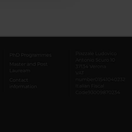
Piazzale Ludovico
PhD Programmes
Antonio Scuro 10
Master and Post
37134 Verona
Lauream
VAT
number01541040232
Contact
Italian Fiscal
information
Code93009870234