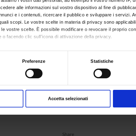
rattiamo i vostri dati personali, ad esempio il vostro numero IP, 
dere alle informazioni sul vostro dispositivo al fine di pubblica
nunci e i contenuti, ricercare il pubblico e sviluppare i servizi. A
r quali scopi. Le vostre scelte in materia di privacy sono applicabi
to le vostre scelte. È possibile modificare o revocare il proprio 
 o facendo clic sull'icona di attivazione della privacy.
mo anche:
oni sulla tua posizione geografica, con un'approssimazione di qu
Preferenze
Statistiche
spositivo, scansionandolo attivamente alla ricerca di caratteristich
aborati i tuoi dati personali e imposta le tue preferenze nella
s
consenso in qualsiasi momento dalla Dichiarazione sui cookie.
Accetta selezionati
nalizzare contenuti ed annunci, per fornire funzionalità dei socia
inoltre informazioni sul modo in cui utilizzi il nostro sito con i n
icità e social media, i quali potrebbero combinarle con altre inform
lizzo dei loro servizi.
Share