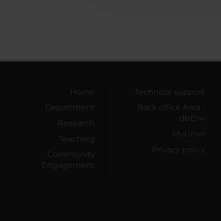
Home
Technical support
Department
Back office Area -
dbErw
Research
MyUnivr
Teaching
Privacy policy
Community
Engagement