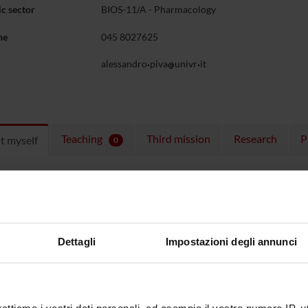
c sector
BIOS-11/A - Pharmacology
ne
045 8027625
alessandro
piva
univr
it
Teaching
Third mission
Research
P
t myself
0
ulum
CV Alessandro Piva
(pdf, en, 178 KB
Dettagli
Impostazioni degli annunci