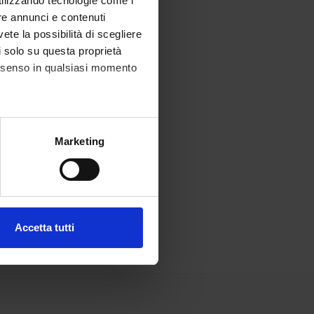
utilizzando tecnologie come i
re annunci e contenuti
vete la possibilità di scegliere
li solo su questa proprietà
consenso in qualsiasi momento
alche metro,
Marketing
e specifiche (impronte
ezione dettagli
. Puoi
Accetta tutti
l media e per analizzare il
ostri partner che si occupano
azioni che hai fornito loro o