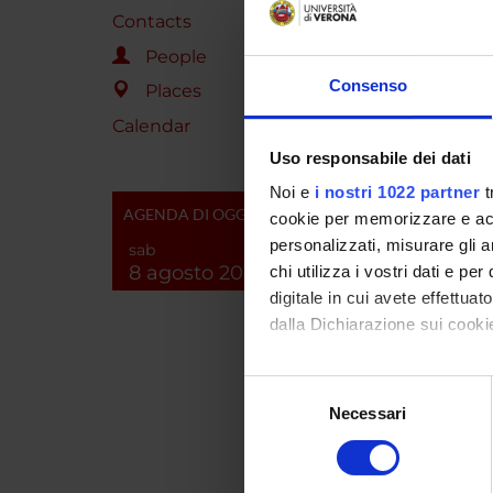
SPO
Contacts
People
Ateneo
Consenso
Places
Calendar
Uso responsabile dei dati
PROJ
Noi e
i nostri 1022 partner
t
AGENDA DI OGGI
cookie per memorizzare e acce
Daniel
personalizzati, misurare gli an
sab
8 agosto 2026
chi utilizza i vostri dati e pe
digitale in cui avete effettua
dalla Dichiarazione sui cookie
Con il tuo consenso, vorrem
Selezione
RESEA
raccogliere informazi
Necessari
del
Identificare il tuo di
Analyt
consenso
digitali).
Analy
Approfondisci come vengono el