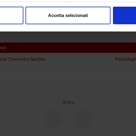
consenso in qualsiasi momento dalla Dichiarazione sui cookie.
emical Research Methods (DBT)
Accetta selezionati
emical Research Methods (DSVR)
nalizzare contenuti ed annunci, per fornire funzionalità dei socia
inoltre informazioni sul modo in cui utilizzi il nostro sito con i n
icità e social media, i quali potrebbero combinarle con altre inform
lizzo dei loro servizi.
ONS
ical Chemistry Section
Pathologi
Share