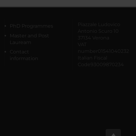
Piazzale Ludovico
PhD Programmes
Antonio Scuro 10
Master and Post
37134 Verona
Lauream
VAT
number01541040232
Contact
Italian Fiscal
information
Code93009870234