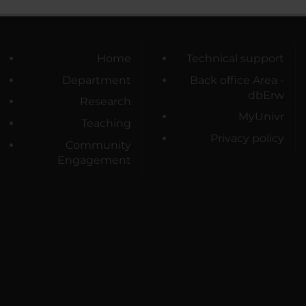
Home
Technical support
Department
Back office Area -
dbErw
Research
MyUnivr
Teaching
Privacy policy
Community
Engagement