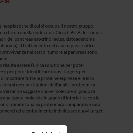
 Aldo
neoplastiche di cui si occupa il nostro gruppo.
a che da quella endocrina. Circa il 95 % dei tumori
mori del pancreas esocrino (ad.es. cistoadenoma
nsulinoma). Il trattamento del cancro pancreatico
 sopravvivenza nei casi di tumore al pancreas sono
anni.
risulta essere l’unica soluzione per poter
e e per poter identificare nuovi targets per
i mostrare tutte le proteine espresse e le loro
icerca si occuperà quindi dell’analisi proteomica
o. Verranno saggiate nuove molecole in grado di
no analizzate molecole in grado di interferire con la
stoni. Tramite l’analisi proteomica comparativa sarà
rattamenti ed eventualmente individuare nuovi target