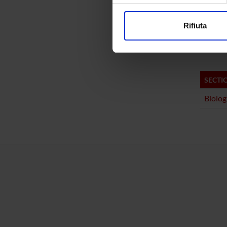
modificare o ritirare il tuo 
Bioch
Rifiuta
Bioch
Utilizziamo i cookie per perso
nostro traffico. Condividiamo 
di analisi dei dati web, pubbl
che hanno raccolto dal tuo uti
SECTI
Biolog