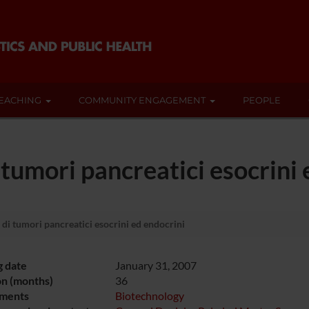
EACHING
COMMUNITY ENGAGEMENT
PEOPLE
 tumori pancreatici esocrini 
di tumori pancreatici esocrini ed endocrini
g date
January 31, 2007
on (months)
36
ments
Biotechnology