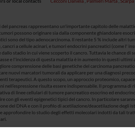
s or local contacts
Cecconi Daniela
,
Palmieri Marta
,
Scarpa
i del pancreas rappresentano un'importante capitolo delle malattie 
tumori possono originare sia dalla componente ghiandolare esocrin
tici sono del tipo adenocarcinoma. Il restante 5 % include altri tu
, cancri a cellule acinari, e tumori endocrini pancreatici (come l' i
dallo stadio in cui viene scoperto il cancro. Tuttavia le chance di
sse e l'incidenza di questa malattia è in aumento in questi ultimi 
liore comprensione delle basi genetiche del carcinoma pancreatico 
icare nuovi marcatori tumorali da applicare per una diagnosi precoc
enti terapeutici. A questo scopo, un approccio proteomico, capace d
ni nell’espressione risulta essere indispensabile. Il programma di r
tiva di linee cellulari di tumore pancreatico esocrino ed endocrin
ire con gli eventi epigenetici tipici del cancro. In particolare saran
one del DNA e con il profilo di acetilazione/deacetilazione degli i
e approfondire lo studio degli effetti molecolari indotti da tali t
ari.