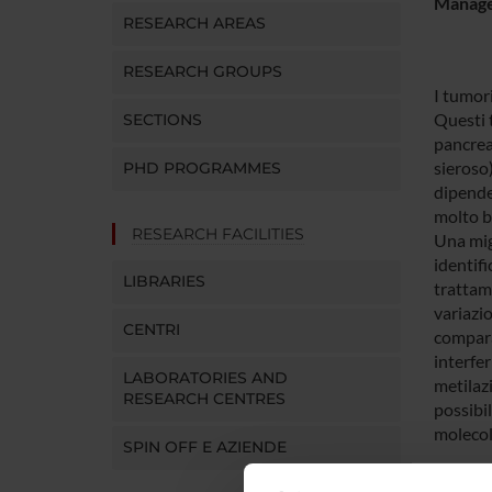
Manager
RESEARCH AREAS
RESEARCH GROUPS
I tumor
Questi 
SECTIONS
pancrea
sieroso)
PHD PROGRAMMES
dipende 
molto ba
RESEARCH FACILITIES
Una mig
identif
LIBRARIES
trattam
variazio
CENTRI
compara
interfer
LABORATORIES AND
metilazi
RESEARCH CENTRES
possibil
molecol
SPIN OFF E AZIENDE