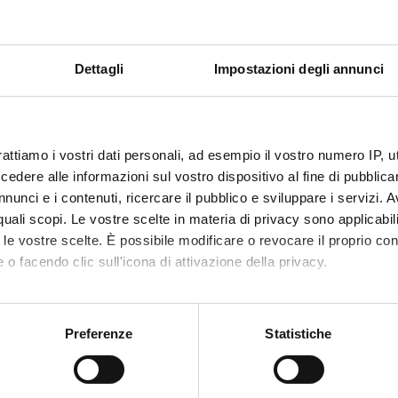
NSORS:
Funds:
assigned and managed by the de
Syllabus:
RICATENEO - Finanziamenti d'At
Dettagli
Impostazioni degli annunci
ECT PARTICIPANTS
rattiamo i vostri dati personali, ad esempio il vostro numero IP, 
dere alle informazioni sul vostro dispositivo al fine di pubblica
a Cecconi
Associate Professor
Marta Pa
nunci e i contenuti, ricercare il pubblico e sviluppare i servizi. A
Massimo Donadelli
r quali scopi. Le vostre scelte in materia di privacy sono applicabi
to le vostre scelte. È possibile modificare o revocare il proprio 
Full Professor
 o facendo clic sull'icona di attivazione della privacy.
mo anche:
RCH AREAS INVOLVED IN THE PROJECT
oni sulla tua posizione geografica, con un'approssimazione di qu
Preferenze
Statistiche
spositivo, scansionandolo attivamente alla ricerca di caratteristich
ical (DBT)
tical (DNBM)
aborati i tuoi dati personali e imposta le tue preferenze nella
s