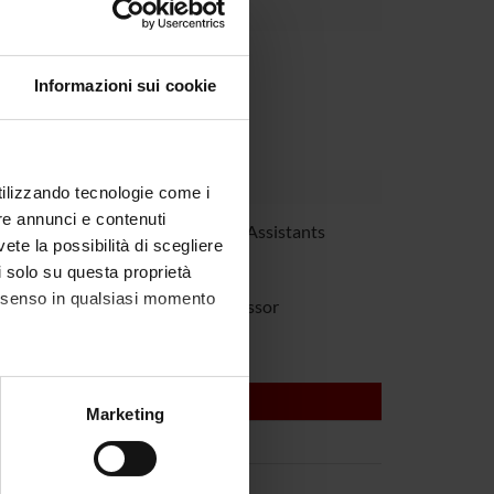
partment
eneo per la Ricerca Scientifica
Informazioni sui cookie
utilizzando tecnologie come i
re annunci e contenuti
lmieri
Research Assistants
vete la possibilità di scegliere
Aldo Scarpa
li solo su questa proprietà
consenso in qualsiasi momento
Full Professor
alche metro,
Marketing
e specifiche (impronte
ezione dettagli
. Puoi