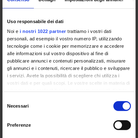
PROJECT PARTICIPANTS
Domenico De Leo
Studioso Senior
Uso responsabile dei dati
Stefania Turrina
Noi e
i nostri 1022 partner
trattiamo i vostri dati
Associate Professor
personali, ad esempio il vostro numero IP, utilizzando
tecnologie come i cookie per memorizzare e accedere
Elisabetta Zaglia
alle informazioni sul vostro dispositivo al fine di
pubblicare annunci e contenuti personalizzati, misurare
gli annunci e i contenuti, ricercare il pubblico e sviluppare
SECTIONS
i servizi. Avete la possibilità di scegliere chi utilizza i
vostri dati e per quali scopi. Le vostre scelte in materia di
Section of Legal and Occupational Medicine
privacy sono applicabili solo su questa proprietà digitale
in cui avete effettuato le vostre scelte. È possibile
Selezione
PUBLICATIONS
modificare o revocare il proprio consenso in qualsiasi
Necessari
del
TITLE
AU
momento dalla Dichiarazione sui cookie o facendo clic
consenso
sull'icona di attivazione della privacy.
Le lesioni orodentali come marker di violenza su minore
DE 
Preferenze
Con il tuo consenso, vorremmo anche: