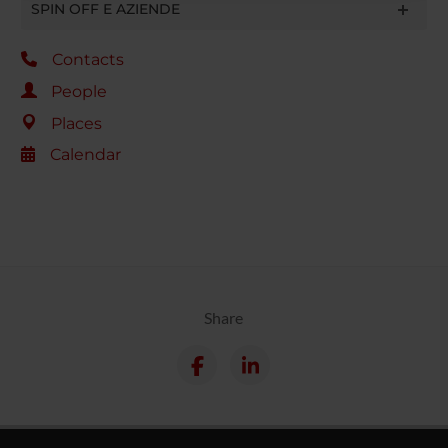
raccolto dal tuo utilizzo dei loro servizi.
SPIN OFF E AZIENDE
Contacts
People
Places
Calendar
Share