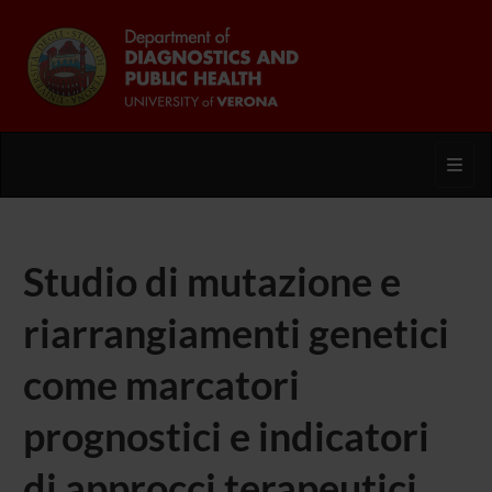
Toggl
Studio di mutazione e
riarrangiamenti genetici
come marcatori
prognostici e indicatori
di approcci terapeutici