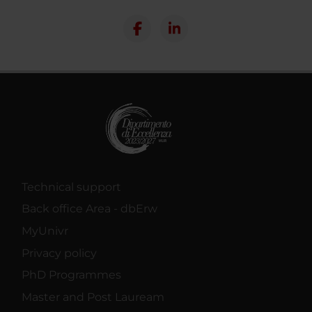
Technical support
Back office Area - dbErw
MyUnivr
Privacy policy
PhD Programmes
Master and Post Lauream