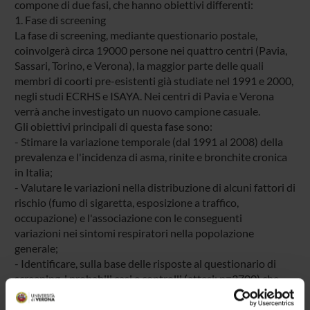
compone di due fasi, che hanno obiettivi differenti:
1. Fase di screening
La fase di screening, mediante questionario postale,
coinvolgerà circa 19000 persone nei quattro centri (Pavia,
Sassari, Torino, e Verona), la maggior parte delle quali
membri di coorti pre-esistenti già studiate nel 1991 e 2000,
negli studi ECRHS e ISAYA. Nei centri di Pavia e Verona
verrà anche investigato un nuovo campione casuale.
Gli obiettivi principali di questa fase sono:
- Stimare la variazione temporale (dal 1991 al 2008) della
prevalenza e l'incidenza di asma, rinite e bronchite cronica
in Italia;
- Valutare le variazioni nella distribuzione di alcuni fattori di
rischio (fumo di sigaretta, esposizione a traffico,
occupazione) e l'associazione con le conseguenti
variazioni nei sintomi respiratori nella popolazione
generale;
- Identificare, sulla base delle risposte al questionario di
screening, i probabili casi e controlli (attesi: n=3700) che
saranno successivamente invitati a partecipare
alla fase clinica (fase 2).