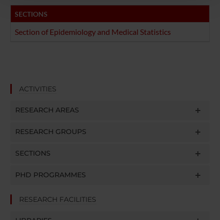
con altre informazioni che hai fornito loro o che hanno
SECTIONS
raccolto dal tuo utilizzo dei loro servizi.
Section of Epidemiology and Medical Statistics
ACTIVITIES
RESEARCH AREAS
RESEARCH GROUPS
SECTIONS
PHD PROGRAMMES
RESEARCH FACILITIES