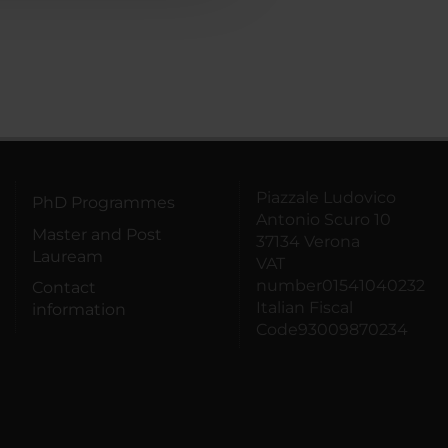
Piazzale Ludovico
PhD Programmes
Antonio Scuro 10
Master and Post
37134 Verona
Lauream
VAT
number01541040232
Contact
Italian Fiscal
information
Code93009870234