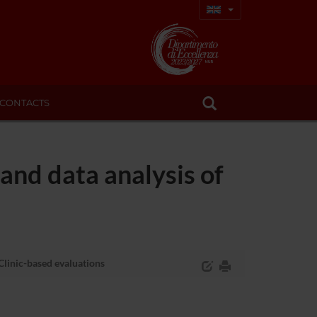
CONTACTS
nd data analysis of
linic-based evaluations