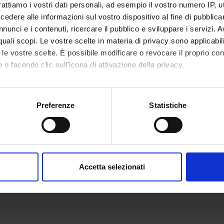
rattiamo i vostri dati personali, ad esempio il vostro numero IP, 
o Gios
Evelina 
dere alle informazioni sul vostro dispositivo al fine di pubblica
nunci e i contenuti, ricercare il pubblico e sviluppare i servizi. A
r quali scopi. Le vostre scelte in materia di privacy sono applicabi
to le vostre scelte. È possibile modificare o revocare il proprio 
RCH AREAS INVOLVED IN THE PROJECT
 o facendo clic sull'icona di attivazione della privacy.
ious Diseases (DDSP)
mo anche:
tious Diseases (DNBM)
oni sulla tua posizione geografica, con un'approssimazione di qu
Preferenze
Statistiche
spositivo, scansionandolo attivamente alla ricerca di caratteristich
ONS
aborati i tuoi dati personali e imposta le tue preferenze nella
s
consenso in qualsiasi momento dalla Dichiarazione sui cookie.
ious Disease Section
Accetta selezionati
nalizzare contenuti ed annunci, per fornire funzionalità dei socia
inoltre informazioni sul modo in cui utilizzi il nostro sito con i n
icità e social media, i quali potrebbero combinarle con altre inform
lizzo dei loro servizi.