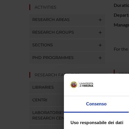
Durati
ACTIVITIES
Depart
RESEARCH AREAS
Manager
RESEARCH GROUPS
SECTIONS
For the
PHD PROGRAMMES
SPO
RESEARCH FACILITIES
WHO
LIBRARIES
CENTRI
Consenso
LABORATORIES AND
PROJ
RESEARCH CENTRES
Uso responsabile dei dati
Maddal