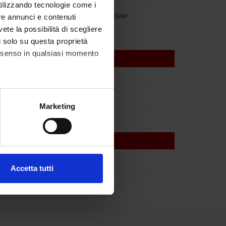
utilizzando tecnologie come i
Tacconelli
Full Professor
re annunci e contenuti
vete la possibilità di scegliere
li solo su questa proprietà
consenso in qualsiasi momento
alche metro,
Marketing
e specifiche (impronte
ezione dettagli
. Puoi
Accetta tutti
l media e per analizzare il
ostri partner che si occupano
azioni che hai fornito loro o