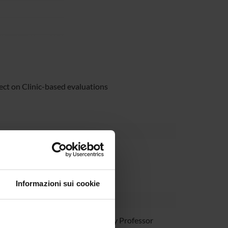
ct on Clinic-based evaluations
Informazioni sui cookie
 Mirandola
Temporary Professor