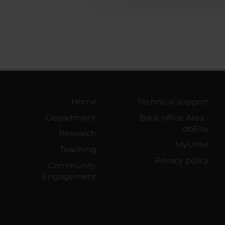
Home
Technical support
Department
Back office Area -
dbErw
Research
MyUnivr
Teaching
Privacy policy
Community
Engagement