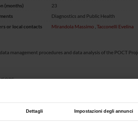
on (months)
23
ments
Diagnostics and Public Health
s or local contacts
Mirandola Massimo
,
Tacconelli Evelina
 data management procedures and data analysis of the POCT Proje
NSORS:
Funds:
requested
Dettagli
Impostazioni degli annunci
ECT PARTICIPANTS
ena Cordioli
Massimo