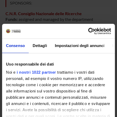
SPONSORS:
C.N.R. Consiglio Nazionale delle Ricerche
Funds:
assigned and managed by the department
PROJECT PARTICIPANTS
Consenso
Dettagli
Impostazioni degli annunci
In
Aldo Scarpa
Full Professor
Uso responsabile dei dati
Noi e
i nostri 1022 partner
trattiamo i vostri dati
personali, ad esempio il vostro numero IP, utilizzando
SECTIONS
tecnologie come i cookie per memorizzare e accedere
Pathological Anatomy Section
alle informazioni sul vostro dispositivo al fine di
pubblicare annunci e contenuti personalizzati, misurare
gli annunci e i contenuti, ricercare il pubblico e sviluppare
i servizi. Avete la possibilità di scegliere chi utilizza i
vostri dati e per quali scopi. Le vostre scelte in materia di