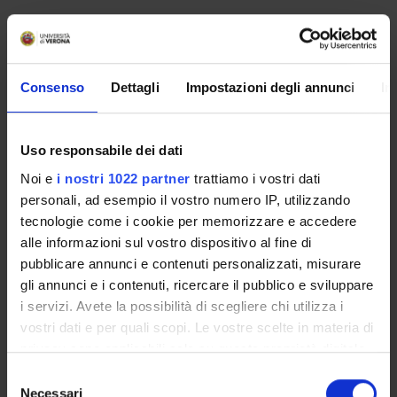
No recent seminar found relating to teaching General
Surgery.
Consenso
Dettagli
Impostazioni degli annunci
In
STUDYING
Uso responsabile dei dati
COURSES
Noi e
i nostri 1022 partner
trattiamo i vostri dati
personali, ad esempio il vostro numero IP, utilizzando
PHD PROGRAMMES AND POSTGRADUATE
tecnologie come i cookie per memorizzare e accedere
TRAINING
alle informazioni sul vostro dispositivo al fine di
pubblicare annunci e contenuti personalizzati, misurare
Contacts
gli annunci e i contenuti, ricercare il pubblico e sviluppare
People
i servizi. Avete la possibilità di scegliere chi utilizza i
vostri dati e per quali scopi. Le vostre scelte in materia di
Places
privacy sono applicabili solo su questa proprietà digitale
Calendar
in cui avete effettuato le vostre scelte. È possibile
Selezione
modificare o revocare il proprio consenso in qualsiasi
Necessari
del