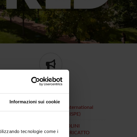
PRIMO PIANO
Informazioni sui cookie
2esimo Congresso Annuale dell’International
ociety of Pharmacoepidemiology (ISPE)
HE COS'È QUESTO GOLPE PASOLINI
utilizzando tecnologie come i
ELL'ITALIA DELLE STRAGI E DEL RICATTO