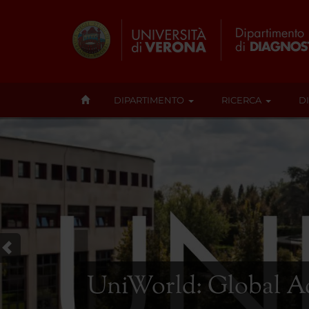
DIPARTIMENTO
RICERCA
D
UniWorld: Global A