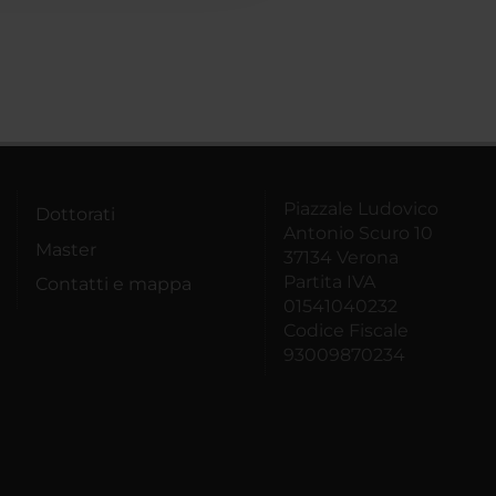
Piazzale Ludovico
Dottorati
Antonio Scuro 10
Master
37134 Verona
Partita IVA
Contatti e mappa
01541040232
Codice Fiscale
93009870234