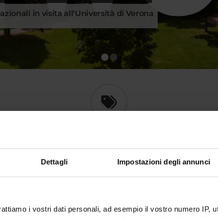
ionali in visita all'Università di Verona
1
2
HIGHLIGHTS
Dettagli
Impostazioni degli annunci
4
FACOLTÀ DI MEDICINA E CHIRURGIA
S
C
rattiamo i vostri dati personali, ad esempio il vostro numero IP, 
N