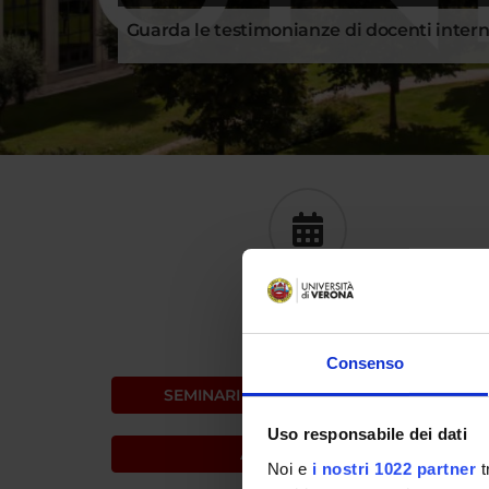
Guarda le testimonianze di docenti internaz
CALENDARIO
Consenso
SEMINARI
CONVEGNI
Uso responsabile dei dati
AGENDA DI OGGI
Noi e
i nostri 1022 partner
t