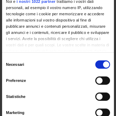
Noi e
i nostri 1022 partner
trattiamo i vostri dati
Gastroenterology & Hepatology
personali, ad esempio il vostro numero IP, utilizzando
Health Care Sciences & Services
tecnologie come i cookie per memorizzare e accedere
Infectious Diseases
alle informazioni sul vostro dispositivo al fine di
Medical Laboratory Technology
pubblicare annunci e contenuti personalizzati, misurare
Medicine
gli annunci e i contenuti, ricercare il pubblico e sviluppare
Microbiology
i servizi. Avete la possibilità di scegliere chi utilizza i
Pharmacology & Pharmacy
vostri dati e per quali scopi. Le vostre scelte in materia di
Public, Environmental & Occupational Health
privacy sono applicabili solo su questa proprietà digitale
in cui avete effettuato le vostre scelte. È possibile
Toxicology
Selezione
modificare o revocare il proprio consenso in qualsiasi
Necessari
del
momento dalla Dichiarazione sui cookie o facendo clic
consenso
GRUPPI DI RICERCA
sull'icona di attivazione della privacy.
Preferenze
SEZIONI
Con il tuo consenso, vorremmo anche:
raccogliere informazioni sulla tua posizione
DOTTORATI DI RICERCA
Statistiche
geografica, con un'approssimazione di qualche
metro,
STRUTTURE
Marketing
Identificare il tuo dispositivo, scansionandolo