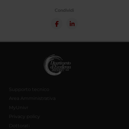
Condividi
Supporto tecnico
Area Amministrativa
MyUnivr
Privacy policy
Dottorati