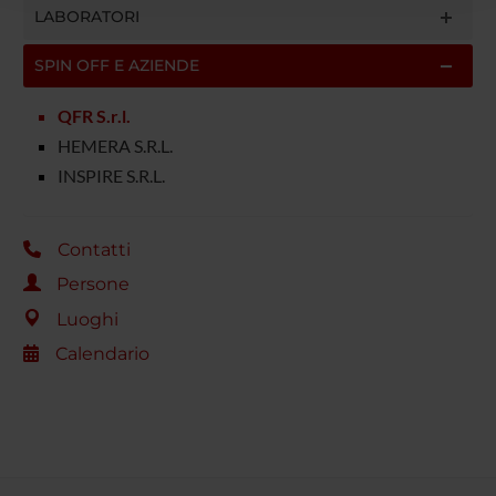
LABORATORI
raccolto dal tuo utilizzo dei loro servizi.
SPIN OFF E AZIENDE
QFR S.r.l.
HEMERA S.R.L.
INSPIRE S.R.L.
Contatti
Persone
Luoghi
Calendario