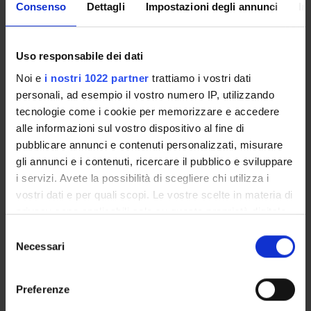
Consenso
Dettagli
Impostazioni degli annunci
In
DOCUMENTI DISPONIBILI
Uso responsabile dei dati
LUOGHI DI INTERESSE
Noi e
i nostri 1022 partner
trattiamo i vostri dati
personali, ad esempio il vostro numero IP, utilizzando
tecnologie come i cookie per memorizzare e accedere
alle informazioni sul vostro dispositivo al fine di
pubblicare annunci e contenuti personalizzati, misurare
gli annunci e i contenuti, ricercare il pubblico e sviluppare
i servizi. Avete la possibilità di scegliere chi utilizza i
vostri dati e per quali scopi. Le vostre scelte in materia di
privacy sono applicabili solo su questa proprietà digitale
in cui avete effettuato le vostre scelte. È possibile
Selezione
modificare o revocare il proprio consenso in qualsiasi
Necessari
del
momento dalla Dichiarazione sui cookie o facendo clic
consenso
sull'icona di attivazione della privacy.
Preferenze