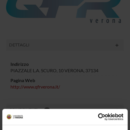
DETTAGLI
Indirizzo
PIAZZALE L.A. SCURO, 10 VERONA, 37134
Pagina Web
http://www.qfrverona.it/
COMPONENTI
4
AVVISI