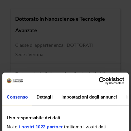
Dottorato in Nanoscienze e Tecnologie
Avanzate
Classe di appartenenza : DOTTORATI
Sede : Verona
Dottorato in Scienze Applicate della Vita e
della Salute
Consenso
Dettagli
Impostazioni degli annunci
In
Classe di appartenenza : DOTTORATI
Sede : Verona
Uso responsabile dei dati
Noi e
i nostri 1022 partner
trattiamo i vostri dati