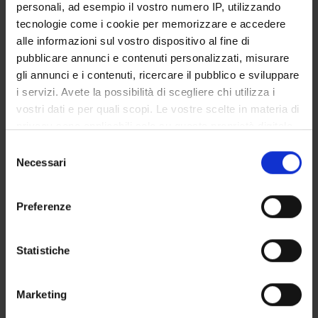
personali, ad esempio il vostro numero IP, utilizzando
tecnologie come i cookie per memorizzare e accedere
alle informazioni sul vostro dispositivo al fine di
pubblicare annunci e contenuti personalizzati, misurare
gli annunci e i contenuti, ricercare il pubblico e sviluppare
OFFERTA FORMATIVA
i servizi. Avete la possibilità di scegliere chi utilizza i
vostri dati e per quali scopi. Le vostre scelte in materia di
CORSI DI STUDIO
privacy sono applicabili solo su questa proprietà digitale
in cui avete effettuato le vostre scelte. È possibile
Selezione
DOTTORATI, MASTER E FORMAZIONE SUPERIORE
modificare o revocare il proprio consenso in qualsiasi
Necessari
del
momento dalla Dichiarazione sui cookie o facendo clic
consenso
Contatti
sull'icona di attivazione della privacy.
Preferenze
Persone
Con il tuo consenso, vorremmo anche:
Luoghi
raccogliere informazioni sulla tua posizione
Statistiche
Calendario
geografica, con un'approssimazione di qualche
metro,
Marketing
Identificare il tuo dispositivo, scansionandolo
attivamente alla ricerca di caratteristiche specifiche