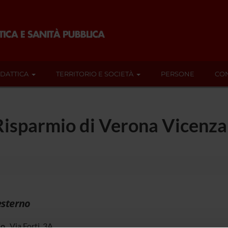
IDATTICA
TERRITORIO E SOCIETÀ
PERSONE
CON
Risparmio di Verona Vicenza
esterno
zo
Via Forti, 3A