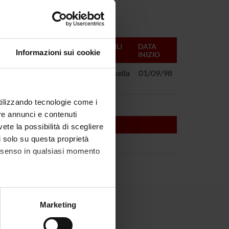
RESPONSABILI
DATA
Informazioni sui cookie
INIZIO
urbi mentali: un
Michele Tansella
01/09/98
utilizzando tecnologie come i
re annunci e contenuti
vete la possibilità di scegliere
li solo su questa proprietà
consenso in qualsiasi momento
alche metro,
Marketing
e specifiche (impronte