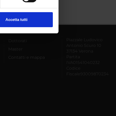
ezione dettagli
. Puoi
Accetta tutti
l media e per analizzare il
ostri partner che si occupano
azioni che hai fornito loro o
Piazzale Ludovico
Dottorati
Antonio Scuro 10
Master
37134 Verona
Partita
Contatti e mappa
IVA01541040232
Codice
Fiscale93009870234