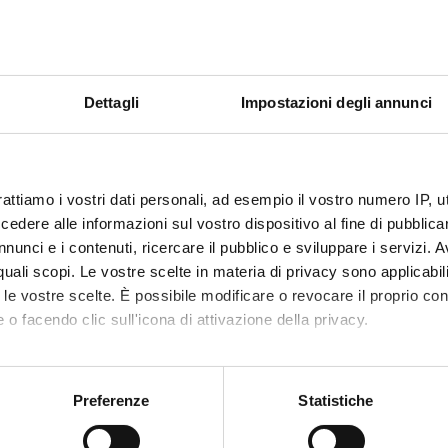
TI
O
Dettagli
Impostazioni degli annunci
o dei fattori sociali sull'insorgenza, sul decorso e sull'esito dei dist
cio epidemiologico
rattiamo i vostri dati personali, ad esempio il vostro numero IP, 
 FINANZIAMENTI
dere alle informazioni sul vostro dispositivo al fine di pubblica
NUMERO
nunci e i contenuti, ricercare il pubblico e sviluppare i servizi. A
r quali scopi. Le vostre scelte in materia di privacy sono applicabi
1
to le vostre scelte. È possibile modificare o revocare il proprio 
 o facendo clic sull'icona di attivazione della privacy.
mo anche:
oni sulla tua posizione geografica, con un'approssimazione di qu
Preferenze
Statistiche
Condividi
spositivo, scansionandolo attivamente alla ricerca di caratteristich