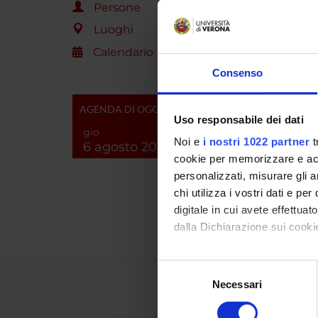
Persone
Luoghi
PROGET
Calendario
TITOL
Consenso
Il ruol
AGENDA DI OGGI
approc
Uso responsabile dei dati
gio
Noi e
i nostri 1022 partner
t
6 agosto 2026
NUMERO
cookie per memorizzare e acce
ANNO
personalizzati, misurare gli an
chi utilizza i vostri dati e pe
1998
digitale in cui avete effettua
dalla Dichiarazione sui cookie
Con il tuo consenso, vorrem
Selezione
raccogliere informazi
Necessari
del
Identificare il tuo di
consenso
digitali).