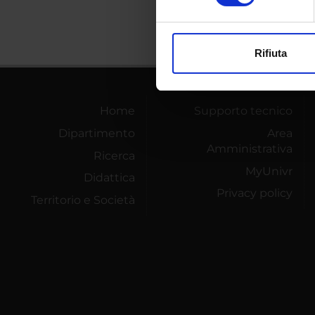
Approfondisci come vengono el
modificare o ritirare il tuo 
Rifiuta
Utilizziamo i cookie per perso
nostro traffico. Condividiamo 
di analisi dei dati web, pubbl
Home
Supporto tecnico
che hanno raccolto dal tuo uti
Dipartimento
Area
Amministrativa
Ricerca
MyUnivr
Didattica
Privacy policy
Territorio e Società