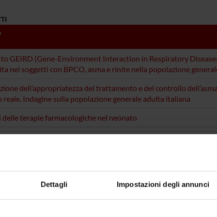
TI
O
to GEIRD (Gene-Environment Interaction in Respiratory Diseases)
vita nei soggetti con BPCO, asma e rinite nella popolazione general
zione dell’appropriatezza del trattamento e del controllo dell’asma
reale. Indagine sulla popolazione generale adulta italiana
i delle terapie farmacologiche nel neonato
e del progetto GEIRD – Preparazione del questionario clinico e studi
 legati alle esposizioni nella prima infanzia.
ione dell’affidabilità e della validità di un questionario su ‘attitu
ore’ per gli operatori sanitari ospedalieri.
Dettagli
Impostazioni degli annunci
ITUDINI AL FUMO NELLA POPOLAZIONE ADULTA DEL NORD IT
RELAZIONE CON I DISTURBI RESPIRATORI