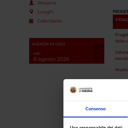
Persone
PROGET
Luoghi
TITOL
Calendario
Proget
della 
AGENDA DI OGGI
Valuta
sab
mondo 
8 agosto 2026
Analis
II fas
rischio
Valutaz
del dol
Consenso
LE AB
LORO 
Uso responsabile dei dati