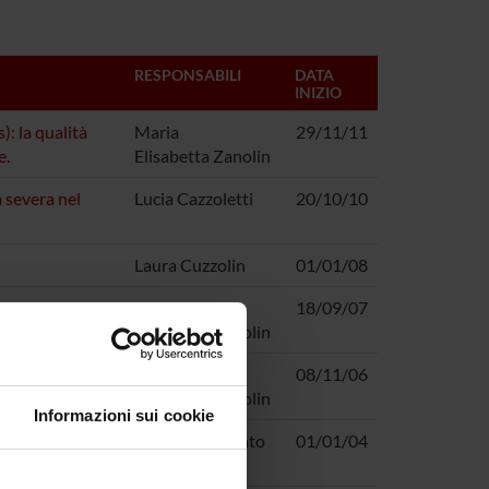
RESPONSABILI
DATA
INIZIO
: la qualità
Maria
29/11/11
e.
Elisabetta Zanolin
 severa nel
Lucia Cazzoletti
20/10/10
Laura Cuzzolin
01/01/08
o dei fattori di
Maria
18/09/07
Elisabetta Zanolin
dini e conoscenze
Maria
08/11/06
Elisabetta Zanolin
Informazioni sui cookie
ALIA, E LA
Giuseppe Verlato
01/01/04