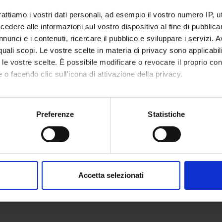
nza del comportamento e delle conoscenze delle madri sulle abitudi
rattiamo i vostri dati personali, ad esempio il vostro numero IP, 
iatra di famiglia
dere alle informazioni sul vostro dispositivo al fine di pubblica
nunci e i contenuti, ricercare il pubblico e sviluppare i servizi. A
 FINANZIAMENTI
r quali scopi. Le vostre scelte in materia di privacy sono applicabi
NUMERO
to le vostre scelte. È possibile modificare o revocare il proprio 
 o facendo clic sull'icona di attivazione della privacy.
1
1
mo anche:
oni sulla tua posizione geografica, con un'approssimazione di qu
Preferenze
Statistiche
1
spositivo, scansionandolo attivamente alla ricerca di caratteristich
1
aborati i tuoi dati personali e imposta le tue preferenze nella
s
1
consenso in qualsiasi momento dalla Dichiarazione sui cookie.
1
Accetta selezionati
nalizzare contenuti ed annunci, per fornire funzionalità dei socia
1
inoltre informazioni sul modo in cui utilizzi il nostro sito con i n
icità e social media, i quali potrebbero combinarle con altre inform
lizzo dei loro servizi.