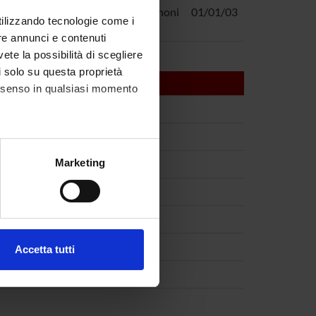
ni prescrittive
Giuseppina Benoni
01/01/03
utilizzando tecnologie come i
re annunci e contenuti
vete la possibilità di scegliere
li solo su questa proprietà
consenso in qualsiasi momento
alche metro,
Marketing
e specifiche (impronte
ezione dettagli
. Puoi
Accetta tutti
l media e per analizzare il
ostri partner che si occupano
azioni che hai fornito loro o