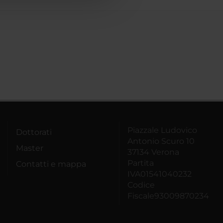
Piazzale Ludovico
Dottorati
Antonio Scuro 10
Master
37134 Verona
Partita
Contatti e mappa
IVA01541040232
Codice
Fiscale93009870234