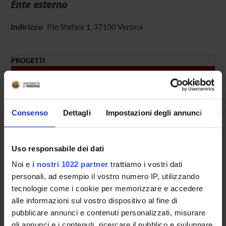
Ente esterno
Indirizzo
P.le Stefani 1, 37100 Verona
PROGETTI
TITOLO
Analisi statistica delle conoscenze e atteggiamenti del person
Consenso
Dettagli
Impostazioni degli annunci
In
NUMERO FINANZIAMENTI
ANNO
NUMERO
Uso responsabile dei dati
2001
1
Noi e
i nostri 1022 partner
trattiamo i vostri dati
personali, ad esempio il vostro numero IP, utilizzando
tecnologie come i cookie per memorizzare e accedere
alle informazioni sul vostro dispositivo al fine di
Contatti
pubblicare annunci e contenuti personalizzati, misurare
Persone
gli annunci e i contenuti, ricercare il pubblico e sviluppare