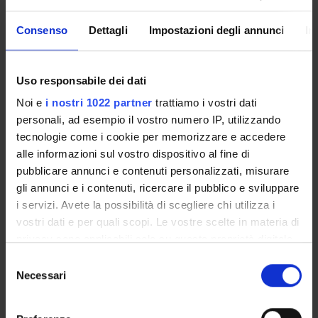
COMPETENZE
Consenso
Dettagli
Impostazioni degli annunci
In
PROGETTI
Uso responsabile dei dati
Noi e
i nostri 1022 partner
trattiamo i vostri dati
personali, ad esempio il vostro numero IP, utilizzando
ATTIVITÀ
tecnologie come i cookie per memorizzare e accedere
AREE DI RICERCA
alle informazioni sul vostro dispositivo al fine di
pubblicare annunci e contenuti personalizzati, misurare
GRUPPI DI RICERCA
gli annunci e i contenuti, ricercare il pubblico e sviluppare
i servizi. Avete la possibilità di scegliere chi utilizza i
Carcinoma del rene
vostri dati e per quali scopi. Le vostre scelte in materia di
COVID UROBIO
privacy sono applicabili solo su questa proprietà digitale
Diagnostica istopatologica nel trapianto d'organo
in cui avete effettuato le vostre scelte. È possibile
Selezione
Digital Pathology & Telepathology Team
modificare o revocare il proprio consenso in qualsiasi
Necessari
del
momento dalla Dichiarazione sui cookie o facendo clic
Farmacoepidemiologia e farmacovigilanza
consenso
sull'icona di attivazione della privacy.
FCM-Prostate cancer