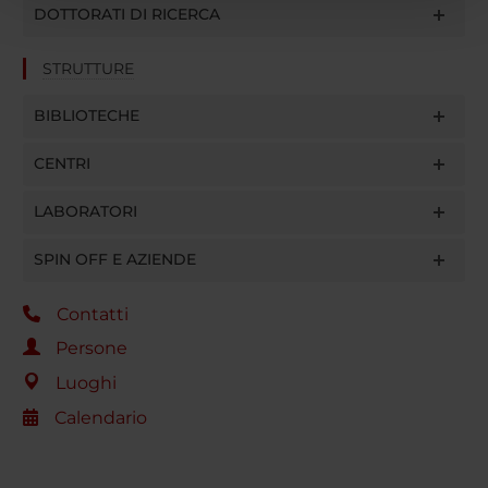
pubblicità e social media, i quali potrebbero combinarle
DOTTORATI DI RICERCA
con altre informazioni che hai fornito loro o che hanno
raccolto dal tuo utilizzo dei loro servizi.
STRUTTURE
BIBLIOTECHE
CENTRI
LABORATORI
SPIN OFF E AZIENDE
Contatti
Persone
Luoghi
Calendario