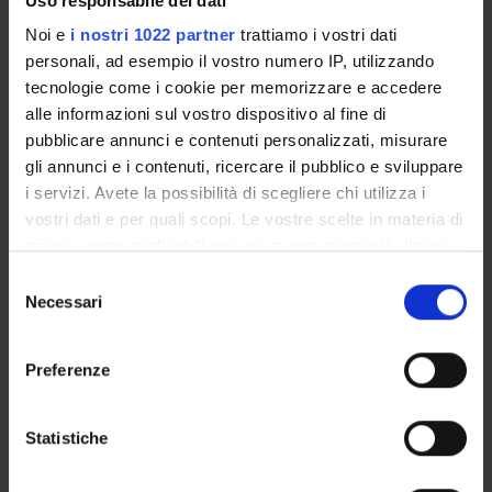
Uso responsabile dei dati
Elisa Gentilotti
Noi e
i nostri 1022 partner
trattiamo i vostri dati
Componente
personali, ad esempio il vostro numero IP, utilizzando
Cristina Lonardi
tecnologie come i cookie per memorizzare e accedere
Componente
alle informazioni sul vostro dispositivo al fine di
Annarita Mazzariol
pubblicare annunci e contenuti personalizzati, misurare
Componente
gli annunci e i contenuti, ricercare il pubblico e sviluppare
Francesca Moretti
i servizi. Avete la possibilità di scegliere chi utilizza i
Componente
vostri dati e per quali scopi. Le vostre scelte in materia di
Daniela Pianezzi
privacy sono applicabili solo su questa proprietà digitale
Componente
in cui avete effettuato le vostre scelte. È possibile
Selezione
modificare o revocare il proprio consenso in qualsiasi
Stefano Porru
Necessari
del
Componente
momento dalla Dichiarazione sui cookie o facendo clic
consenso
sull'icona di attivazione della privacy.
Gian Luca Salvagno
Preferenze
Componente
Con il tuo consenso, vorremmo anche:
Riccardo Sartori
Componente
raccogliere informazioni sulla tua posizione
Statistiche
geografica, con un'approssimazione di qualche
Giuseppe Verlato
Componente
metro,