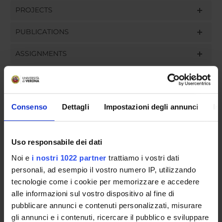
PROJECTS
PUBLICATIONS
ASSIGNMENTS
Consenso
Dettagli
Impostazioni degli annunci
In
ORGANISATION
GOVERNANCE
Uso responsabile dei dati
COMMITTEES
Noi e
i nostri 1022 partner
trattiamo i vostri dati
personali, ad esempio il vostro numero IP, utilizzando
DEPARTMENT ADMINISTRATION OFFICES
tecnologie come i cookie per memorizzare e accedere
alle informazioni sul vostro dispositivo al fine di
STUDENT ADMINISTRATION OFFICES
pubblicare annunci e contenuti personalizzati, misurare
gli annunci e i contenuti, ricercare il pubblico e sviluppare
DEPARTMENT FACILITIES