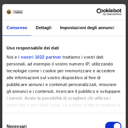
INCARICHI
Consenso
Dettagli
Impostazioni degli annunci
In
ORGANIZZAZIONE
Uso responsabile dei dati
GOVERNANCE
Noi e
i nostri 1022 partner
trattiamo i vostri dati
COMMISSIONI
personali, ad esempio il vostro numero IP, utilizzando
tecnologie come i cookie per memorizzare e accedere
UFFICI E STRUTTURE DI SERVIZIO
alle informazioni sul vostro dispositivo al fine di
pubblicare annunci e contenuti personalizzati, misurare
SERVIZI DI SEGRETERIA STUDENTI
gli annunci e i contenuti, ricercare il pubblico e sviluppare
i servizi. Avete la possibilità di scegliere chi utilizza i
STRUTTURE DEL DIPARTIMENTO
vostri dati e per quali scopi. Le vostre scelte in materia di
privacy sono applicabili solo su questa proprietà digitale
BIBLIOTECHE
in cui avete effettuato le vostre scelte. È possibile
Selezione
modificare o revocare il proprio consenso in qualsiasi
Necessari
del
CENTRI