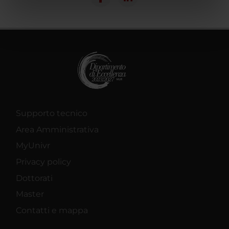
informazioni sul modo in cui utilizzi il nostro sito con i
nostri partner che si occupano di analisi dei dati web,
pubblicità e social media, i quali potrebbero combinarle
con altre informazioni che hai fornito loro o che hanno
raccolto dal tuo utilizzo dei loro servizi.
Supporto tecnico
Area Amministrativa
MyUnivr
Privacy policy
Dottorati
Master
Contatti e mappa