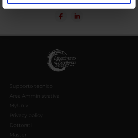
Condividi
analizzare il nostro traffico. Condividiamo inoltre
informazioni sul modo in cui utilizzi il nostro sito con i
nostri partner che si occupano di analisi dei dati web,
pubblicità e social media, i quali potrebbero combinarle
con altre informazioni che hai fornito loro o che hanno
raccolto dal tuo utilizzo dei loro servizi.
Supporto tecnico
Area Amministrativa
MyUnivr
Privacy policy
Dottorati
Master