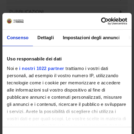
PUBBLICAZIONI
INCARICHI
Consenso
Dettagli
Impostazioni degli annunci
In
ORGANIZZAZIONE
Uso responsabile dei dati
Noi e
i nostri 1022 partner
trattiamo i vostri dati
GOVERNANCE
personali, ad esempio il vostro numero IP, utilizzando
tecnologie come i cookie per memorizzare e accedere
COMMISSIONI
alle informazioni sul vostro dispositivo al fine di
UFFICI E STRUTTURE DI SERVIZIO
pubblicare annunci e contenuti personalizzati, misurare
gli annunci e i contenuti, ricercare il pubblico e sviluppare
SERVIZI DI SEGRETERIA STUDENTI
i servizi. Avete la possibilità di scegliere chi utilizza i
vostri dati e per quali scopi. Le vostre scelte in materia di
STRUTTURE DEL DIPARTIMENTO
privacy sono applicabili solo su questa proprietà digitale
in cui avete effettuato le vostre scelte. È possibile