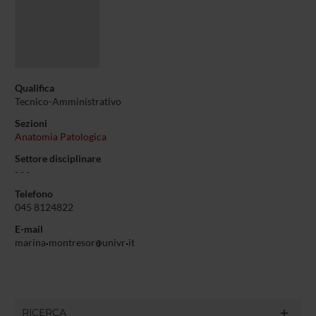
Qualifica
Tecnico-Amministrativo
Sezioni
Anatomia Patologica
Settore disciplinare
- - -
Telefono
045 8124822
E-mail
marina
montresor
univr
it
RICERCA