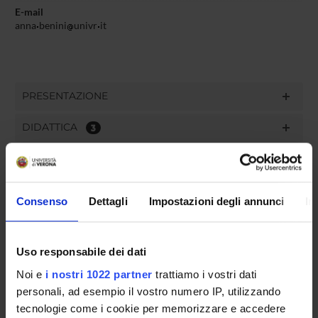
E-mail
anna
benini
univr
it
PRESENTAZIONE
DIDATTICA
3
RICERCA
PUBBLICAZIONI
Consenso
Dettagli
Impostazioni degli annunci
In
INCARICHI
Uso responsabile dei dati
Noi e
i nostri 1022 partner
trattiamo i vostri dati
personali, ad esempio il vostro numero IP, utilizzando
ORGANIZZAZIONE
tecnologie come i cookie per memorizzare e accedere