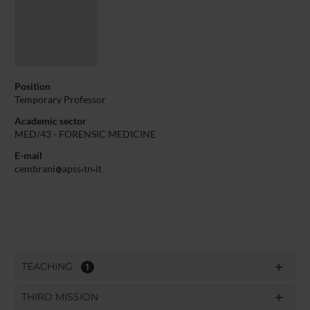
Position
Temporary Professor
Academic sector
MED/43 - FORENSIC MEDICINE
E-mail
cembrani
apss
tn
it
TEACHING
1
THIRD MISSION