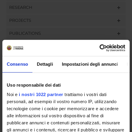
RESEARCH
PROJECTS
PUBLICATIONS
ASSIGNMENTS
Consenso
Dettagli
Impostazioni degli annunci
In
ORGANISATION
Uso responsabile dei dati
GOVERNANCE
Noi e
i nostri 1022 partner
trattiamo i vostri dati
personali, ad esempio il vostro numero IP, utilizzando
COMMITTEES
tecnologie come i cookie per memorizzare e accedere
alle informazioni sul vostro dispositivo al fine di
DEPARTMENT ADMINISTRATION OFFICES
pubblicare annunci e contenuti personalizzati, misurare
gli annunci e i contenuti, ricercare il pubblico e sviluppare
STUDENT ADMINISTRATION OFFICES