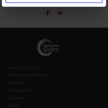
Condividi
analizzare il nostro traffico. Condividiamo inoltre
informazioni sul modo in cui utilizzi il nostro sito con i
nostri partner che si occupano di analisi dei dati web,
pubblicità e social media, i quali potrebbero combinarle
con altre informazioni che hai fornito loro o che hanno
raccolto dal tuo utilizzo dei loro servizi.
Supporto tecnico
Area Amministrativa
MyUnivr
Privacy policy
Dottorati
Master