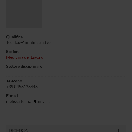
Qualifica
Tecnico-Amministrativo
Sezioni
Medicina del Lavoro
Settore disciplinare
- - -
Telefono
+39 0458128448
E-mail
melissa
ferrian
univr
it
RICERCA