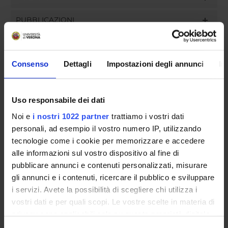
PUBBLICAZIONI
INCARICHI
Consenso
Dettagli
Impostazioni degli annunci
In
ORGANIZZAZIONE
Uso responsabile dei dati
Noi e
i nostri 1022 partner
trattiamo i vostri dati
GOVERNANCE
personali, ad esempio il vostro numero IP, utilizzando
tecnologie come i cookie per memorizzare e accedere
COMMISSIONI
alle informazioni sul vostro dispositivo al fine di
UFFICI E STRUTTURE DI SERVIZIO
pubblicare annunci e contenuti personalizzati, misurare
gli annunci e i contenuti, ricercare il pubblico e sviluppare
SERVIZI DI SEGRETERIA STUDENTI
i servizi. Avete la possibilità di scegliere chi utilizza i
vostri dati e per quali scopi. Le vostre scelte in materia di
STRUTTURE DEL DIPARTIMENTO
privacy sono applicabili solo su questa proprietà digitale
in cui avete effettuato le vostre scelte. È possibile