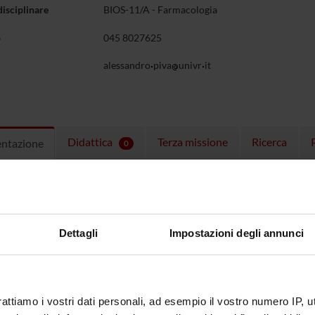
disciplinare
BIOS-11/A - Farmacologia
o
045 8027625
alessandro
piva
univr
it
Didattica
Terza missione
Ricerca
entazione
0
ulum
CV Alessandro Piva
(pdf, en, 178 KB
Dettagli
Impostazioni degli annunci
rattiamo i vostri dati personali, ad esempio il vostro numero IP, 