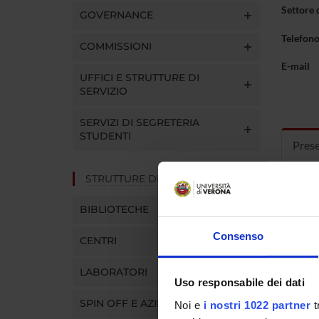
Settore 
GOVERNANCE
Telefon
COMMISSIONI
E-mail
UFFICI E STRUTTURE DI
SERVIZIO
SERVIZI DI SEGRETERIA
STUDENTI
Pres
STRUTTURE DEL DIPARTIMENTO
Curric
BIBLIOTECHE
Consenso
CENTRI
LABORATORI
Uso responsabile dei dati
SPIN OFF E AZIENDE
Noi e
i nostri 1022 partner
t