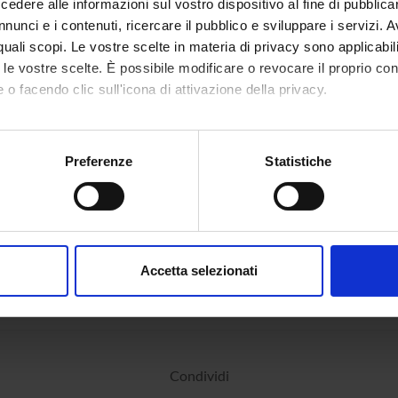
dere alle informazioni sul vostro dispositivo al fine di pubblica
nunci e i contenuti, ricercare il pubblico e sviluppare i servizi. A
r quali scopi. Le vostre scelte in materia di privacy sono applicabi
to le vostre scelte. È possibile modificare o revocare il proprio 
 o facendo clic sull'icona di attivazione della privacy.
mo anche:
oni sulla tua posizione geografica, con un'approssimazione di qu
Preferenze
Statistiche
spositivo, scansionandolo attivamente alla ricerca di caratteristich
aborati i tuoi dati personali e imposta le tue preferenze nella
s
consenso in qualsiasi momento dalla Dichiarazione sui cookie.
Accetta selezionati
nalizzare contenuti ed annunci, per fornire funzionalità dei socia
inoltre informazioni sul modo in cui utilizzi il nostro sito con i n
icità e social media, i quali potrebbero combinarle con altre inform
lizzo dei loro servizi.
Condividi