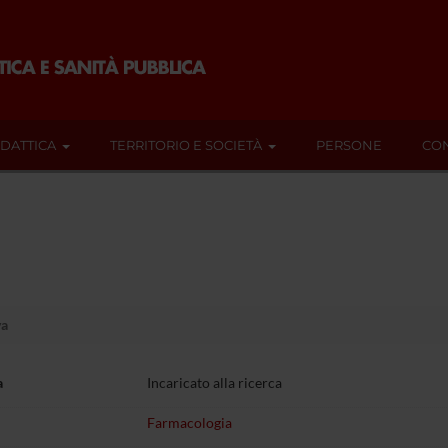
IDATTICA
TERRITORIO E SOCIETÀ
PERSONE
CON
va
a
Incaricato alla ricerca
Farmacologia