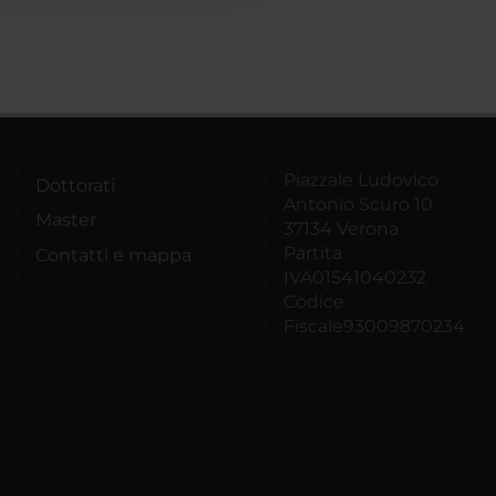
Piazzale Ludovico
Dottorati
Antonio Scuro 10
Master
37134 Verona
Partita
Contatti e mappa
IVA01541040232
Codice
Fiscale93009870234