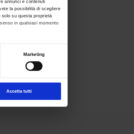
re annunci e contenuti
vete la possibilità di scegliere
li solo su questa proprietà
consenso in qualsiasi momento
alche metro,
Marketing
e specifiche (impronte
ezione dettagli
. Puoi
Accetta tutti
l media e per analizzare il
ostri partner che si occupano
azioni che hai fornito loro o