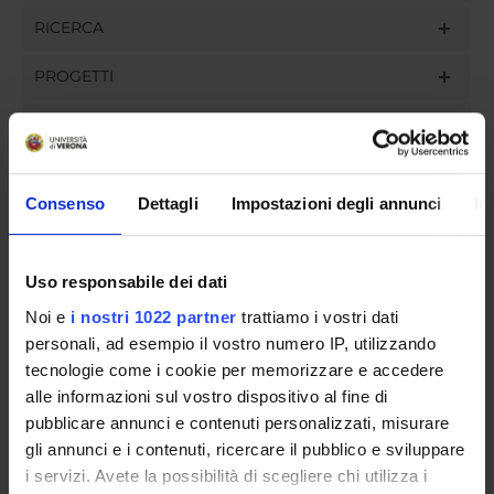
RICERCA
PROGETTI
INCARICHI
Consenso
Dettagli
Impostazioni degli annunci
In
ORGANIZZAZIONE
Uso responsabile dei dati
GOVERNANCE
Noi e
i nostri 1022 partner
trattiamo i vostri dati
COMMISSIONI
personali, ad esempio il vostro numero IP, utilizzando
tecnologie come i cookie per memorizzare e accedere
UFFICI E STRUTTURE DI SERVIZIO
alle informazioni sul vostro dispositivo al fine di
pubblicare annunci e contenuti personalizzati, misurare
SERVIZI DI SEGRETERIA STUDENTI
gli annunci e i contenuti, ricercare il pubblico e sviluppare
i servizi. Avete la possibilità di scegliere chi utilizza i
STRUTTURE DEL DIPARTIMENTO