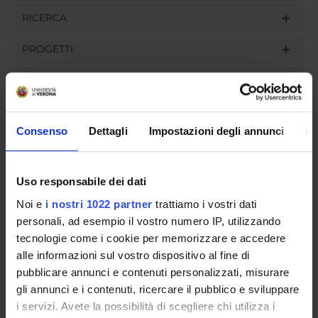
RICERCA
PROGETTI
INCARICHI
Consenso
Dettagli
Impostazioni degli annunci
In
ORGANIZZAZIONE
Uso responsabile dei dati
GOVERNANCE
Noi e
i nostri 1022 partner
trattiamo i vostri dati
COMMISSIONI
personali, ad esempio il vostro numero IP, utilizzando
tecnologie come i cookie per memorizzare e accedere
UFFICI E STRUTTURE DI SERVIZIO
alle informazioni sul vostro dispositivo al fine di
pubblicare annunci e contenuti personalizzati, misurare
SERVIZI DI SEGRETERIA STUDENTI
gli annunci e i contenuti, ricercare il pubblico e sviluppare
i servizi. Avete la possibilità di scegliere chi utilizza i
STRUTTURE DEL DIPARTIMENTO