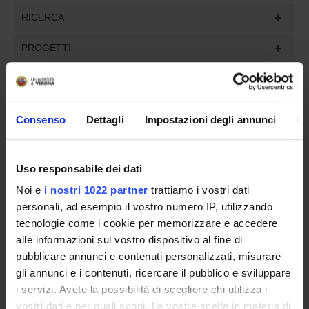
RICERCA
PROGETTI
INCARICHI
Consenso
Dettagli
Impostazioni degli annunci
In
ORGANIZZAZIONE
Uso responsabile dei dati
GOVERNANCE
Noi e
i nostri 1022 partner
trattiamo i vostri dati
personali, ad esempio il vostro numero IP, utilizzando
COMMISSIONI
tecnologie come i cookie per memorizzare e accedere
alle informazioni sul vostro dispositivo al fine di
UFFICI E STRUTTURE DI SERVIZIO
pubblicare annunci e contenuti personalizzati, misurare
gli annunci e i contenuti, ricercare il pubblico e sviluppare
SERVIZI DI SEGRETERIA STUDENTI
i servizi. Avete la possibilità di scegliere chi utilizza i
vostri dati e per quali scopi. Le vostre scelte in materia di
STRUTTURE DEL DIPARTIMENTO