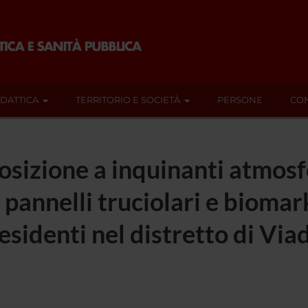
IDATTICA
TERRITORIO E SOCIETÀ
PERSONE
CON
osizione a inquinanti atmosf
 pannelli truciolari e biomar
sidenti nel distretto di Via