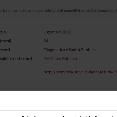
rici emessi dalle aziende produttrici di pannelli truciolari e biomarker 
izio
1 gennaio 2010
(mesi)
24
menti
Diagnostica e Sanità Pubblica
abili (o referenti
De Marco Roberto
http://biometria.univr.it/viadanastudy/i
tudio di Viadana I, condotto dalla Sezione di Epidemiologia e Stati
vatorio Epidemiologico dell’ASL di Mantova, è emerso che i bambini
e per la lavorazione del legno classificate “ad alta emissione” d’i
di sintomi respiratori , consistenti e statisticamente significativi, ag
tudio Viadana II è quello di valutare se l'esposizione a NO2 e form