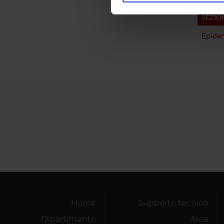
nostro traffico. Condividiamo 
SEZIO
di analisi dei dati web, pubbl
che hanno raccolto dal tuo uti
Epidem
Home
Supporto tecnico
Dipartimento
Area