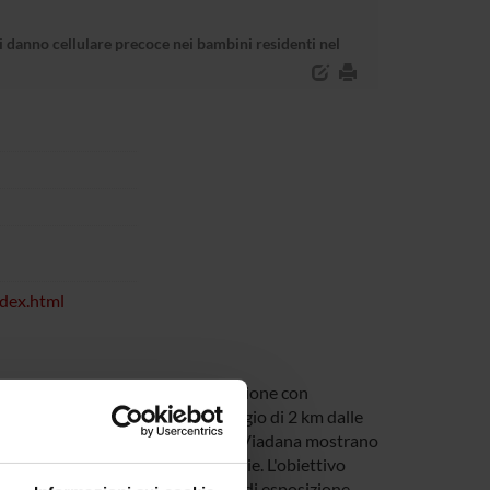
di danno cellulare precoce nei bambini residenti nel
ndex.html
stica Medica (SESM), in collaborazione con
/ragazzi che vivono entro un raggio di 2 km dalle
nquinanti nel distretto sanitario di Viadana mostrano
li occhi e alle prime vie respiratorie. L'obiettivo
aldeide, stimata mediante modelli di esposizione