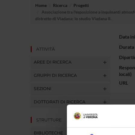
Home
Ricerca
Progetti
Associazione tra l'esposizione a inquinanti atmosfe
distretto di Viadana: lo studio Viadana II.
Data in
Durata 
ATTIVITÀ
Diparti
AREE DI RICERCA
Respons
locali)
GRUPPI DI RICERCA
URL
SEZIONI
DOTTORATI DI RICERCA
Nello s
l’Osser
STRUTTURE
fabbrich
eccessi 
BIBLIOTECHE
dello s