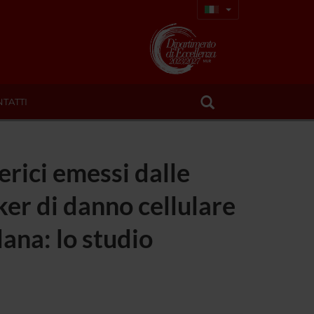
TATTI
erici emessi dalle
ker di danno cellulare
dana: lo studio