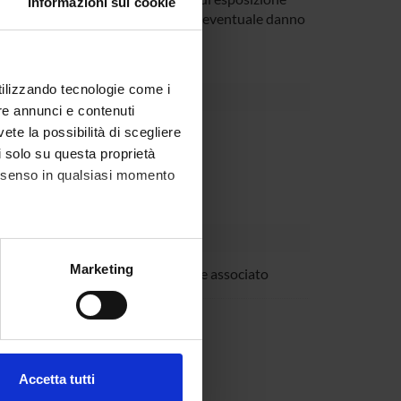
Informazioni sui cookie
ta alla frequenza e intensità di un eventuale danno
utilizzando tecnologie come i
re annunci e contenuti
vete la possibilità di scegliere
Dipartimento
enti vari per la ricerca
li solo su questa proprietà
consenso in qualsiasi momento
alche metro,
Marketing
dro Marcon
Professore associato
e specifiche (impronte
o Pesce
ezione dettagli
. Puoi
Accetta tutti
l media e per analizzare il