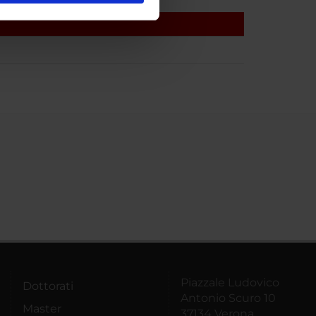
ostri partner che si occupano
azioni che hai fornito loro o
Piazzale Ludovico
Dottorati
Antonio Scuro 10
Master
37134 Verona