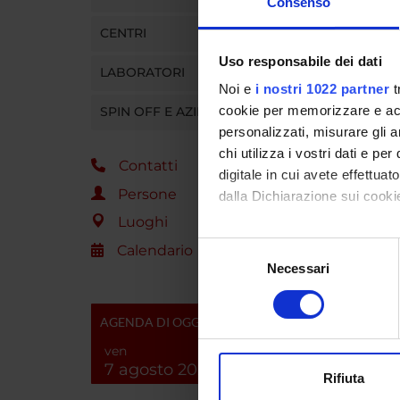
Consenso
sviluppa
CENTRI
genotoss
Uso responsabile dei dati
LABORATORI
Noi e
i nostri 1022 partner
t
ENTI
cookie per memorizzare e acce
SPIN OFF E AZIENDE
personalizzati, misurare gli an
Consult
Provinc
chi utilizza i vostri dati e pe
Contatti
digitale in cui avete effettua
Persone
dalla Dichiarazione sui cookie
Luoghi
PART
Con il tuo consenso, vorrem
Selezione
Calendario
raccogliere informazi
Necessari
del
Robert
Identificare il tuo di
consenso
digitali).
Paolo G
AGENDA DI OGGI
Approfondisci come vengono el
ven
Pierpao
modificare o ritirare il tuo 
7 agosto 2026
Rifiuta
Utilizziamo i cookie per perso