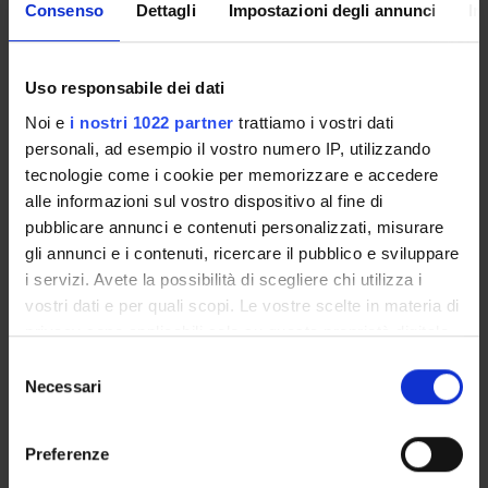
Consenso
Dettagli
Impostazioni degli annunci
In
PARTECIPANTI AL PROGETTO
Uso responsabile dei dati
Roberto De Marco
Noi e
i nostri 1022 partner
trattiamo i vostri dati
personali, ad esempio il vostro numero IP, utilizzando
Paolo Girardi
tecnologie come i cookie per memorizzare e accedere
Professore a contratto
alle informazioni sul vostro dispositivo al fine di
Pierpaolo Marchetti
pubblicare annunci e contenuti personalizzati, misurare
Tecnico-Amministrativo
gli annunci e i contenuti, ricercare il pubblico e sviluppare
i servizi. Avete la possibilità di scegliere chi utilizza i
Alessandro Marcon
vostri dati e per quali scopi. Le vostre scelte in materia di
Professore associato
privacy sono applicabili solo su questa proprietà digitale
Giancarlo Pesce
in cui avete effettuato le vostre scelte. È possibile
Selezione
modificare o revocare il proprio consenso in qualsiasi
Necessari
del
momento dalla Dichiarazione sui cookie o facendo clic
consenso
sull'icona di attivazione della privacy.
SEZIONI
Preferenze
Epidemiologia e Statistica medica