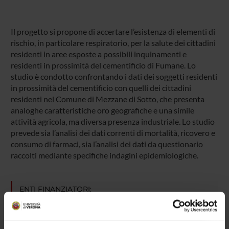
Il progetto si propone di accertare l’esistenza di elementi di
rischio, in particolare respiratorio, per la salute dei cittadini
residenti in aree esposte a possibili inquinamenti e
residenti in prossimità del cementificio di Fumane. Lo
studio è condotto confrontando i dati dei soggetti residenti
in prossimità del cementificio con quelli dei cittadini
residenti nel Comune di Mezzane di Sotto, che presenta
analoghe caratteristiche oro geografiche e una simile
attività agricola, ma diversa presenza industriale. Lo studio
prevede sia l’analisi dei dati correnti di mortalità, ricovero e
consumo di farmaci, sia l’analisi dei dati da questionario
raccolti mediante specifiche indagini epidemiologiche.
ENTI FINANZIATORI:
esterno
Finanziamento:
assegnato e gestito dal Dipartimento