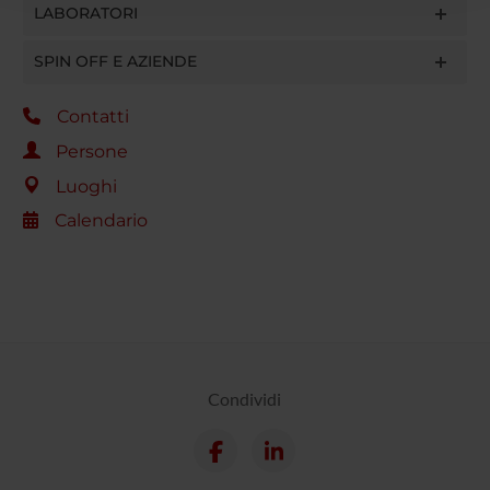
LABORATORI
raccolto dal tuo utilizzo dei loro servizi.
SPIN OFF E AZIENDE
Contatti
Persone
Luoghi
Calendario
Condividi