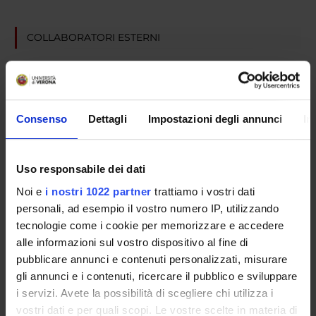
COLLABORATORI ESTERNI
Stefano Valsecchi
Azienda Ospedaliera S. Anna, Como 10. U.O.C. di Chirurgia
Maxillo-Facciale Dirigente Medico
Consenso
Dettagli
Impostazioni degli annunci
In
AREE DI RICERCA COINVOLTE DAL PROGETTO
Uso responsabile dei dati
Medical Research, Diagnosis & Treatment
Noi e
i nostri 1022 partner
trattiamo i vostri dati
personali, ad esempio il vostro numero IP, utilizzando
PUBBLICAZIONI
tecnologie come i cookie per memorizzare e accedere
TITOLO
alle informazioni sul vostro dispositivo al fine di
pubblicare annunci e contenuti personalizzati, misurare
Chirurgia estetica piezoelettrica.
gli annunci e i contenuti, ricercare il pubblico e sviluppare
i servizi. Avete la possibilità di scegliere chi utilizza i
Vascularized fibula flap reconstruction of the mandible in b
vostri dati e per quali scopi. Le vostre scelte in materia di