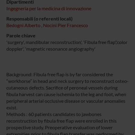
Dipartimenti
Ingegneria per la medicina di innovazione
Responsabili (o referenti locali)
Bedogni Alberto
,
Nocini Pier Francesco
Parole chiave
'surgery', mandibular reconstruction', 'Fibula free flap','color
doppler', 'magnetic resonance angiography'
Background: Fibula free flap is by far considered the
“workhorse” in head and neck surgery to reconstruct osteo-
cutaneous defects. Sacrifice of peroneal vessels during
fibula harvest can cause ischemia to the leg and foot, when
peripheral arterial occlusive disease or vascular anomalies
exist.
Methods : 60 patients candidates to jawbones
reconstruction by fibula free flap were enrolled in this
prospective study. Preoperative evaluation of lower
extremities prior to fibula flap transfer was performed by